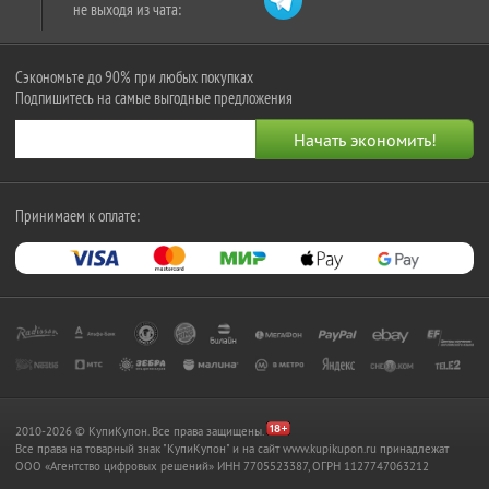
не выходя из чата:
Сэкономьте до 90% при любых покупках
Подпишитесь на самые выгодные предложения
Принимаем к оплате:
2010-2026 © КупиКупон. Все права защищены.
Все права на товарный знак "КупиКупон" и на сайт www.kupikupon.ru принадлежат
OOO «Агентство цифровых решений» ИНН 7705523387, ОГРН 1127747063212