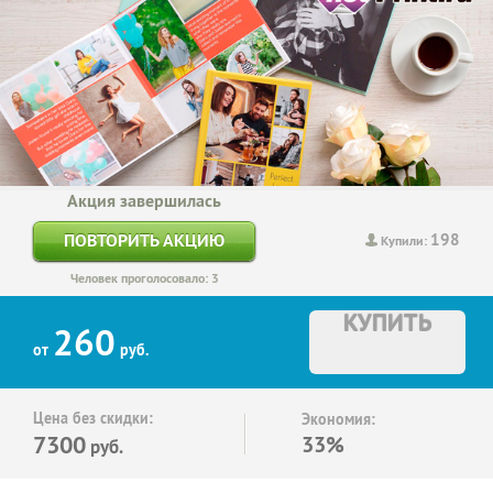
Акция завершилась
198
ПОВТОРИТЬ АКЦИЮ
Купили:
Человек проголосовало: 3
КУПИТЬ
260
от
руб.
Цена без скидки:
Экономия:
7300
33%
руб.