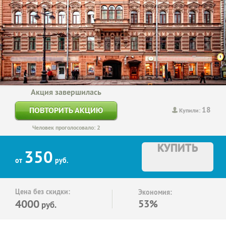
Акция завершилась
18
ПОВТОРИТЬ АКЦИЮ
Купили:
Человек проголосовало: 2
КУПИТЬ
350
от
руб.
Цена без скидки:
Экономия:
4000
53%
руб.