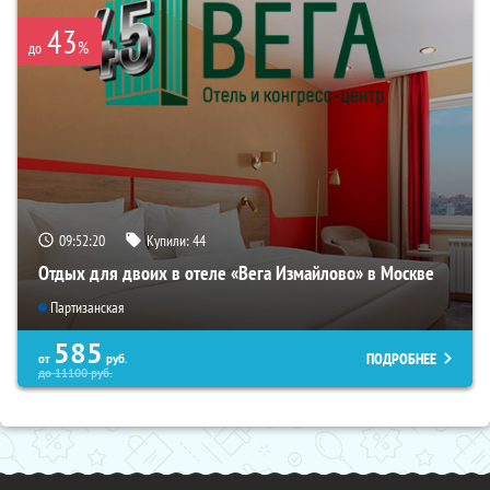
43
%
до
09:52:20
Купили:
44
Отдых для двоих в отеле «Вега Измайлово» в Москве
Партизанская
585
ПОДРОБНЕЕ
от
руб.
до
11100
руб.