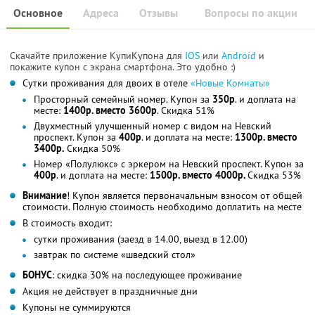
Основное
Адреса
Отзывы
Вопросы по акции
Скачайте приложение КупиКупона для
IOS
или
Android
и
покажите купон с экрана смартфона. Это удобно :)
Сутки проживания для двоих в отеле
«Новые Комнаты»
Просторный семейный номер. Купон за
350р
. и доплата на
месте:
1400р. вместо 3600р
. Скидка 51%
Двухместный улучшенный номер с видом на Невский
проспект. Купон за
400р
. и доплата на месте:
1300р. вместо
3400р.
Скидка 50%
Номер «Полулюкс» с эркером на Невский проспект. Купон за
400р
. и доплата на месте:
1500р. вместо 4000р.
Скидка 53%
Внимание
! Купон является первоначальным взносом от общей
стоимости. Полную стоимость необходимо доплатить на месте
В стоимость входит:
сутки проживания (заезд в 14.00, выезд в 12.00)
завтрак по системе «шведский стол»
БОНУС
: скидка 30% на последующее проживание
Акция не действует в праздничные дни
Купоны не суммируются