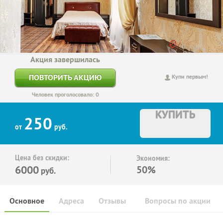
Акция завершилась
ПОВТОРИТЬ АКЦИЮ
Купи первым!
Человек проголосовало: 0
КУПИТЬ
250
от
руб.
Цена без скидки:
Экономия:
6000
50%
руб.
Основное
Адреса
Отзывы
Вопросы по акции