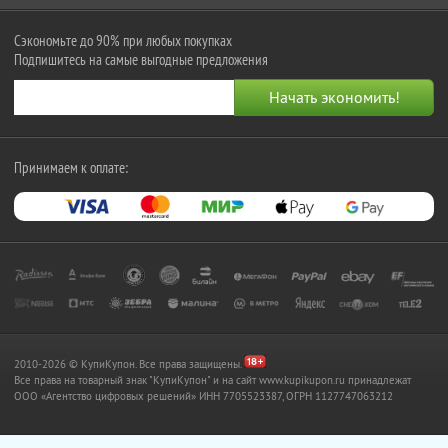
Сэкономьте до 90% при любых покупках
Подпишитесь на самые выгодные предложения
Принимаем к оплате:
2010-2026 © КупиКупон. Все права защищены.
Все права на товарный знак "КупиКупон" и на сайт www.kupikupon.ru принадлежат
OOO «Агентство цифровых решений» ИНН 7705523387, ОГРН 1127747063212