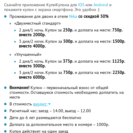
Скачайте приложение КупиКупона для
IOS
или
Android
и
покажите купон с экрана смартфона. Это удобно :)
Проживание для двоих в отеле
Nika
со скидкой 50%
«Двухместный стандарт»
2 дня/1 ночь. Купон за
250р.
и доплата на месте:
750р.
вместо 2000р.
3 дня/2 ночи. Купон за
500р.
и доплата на месте:
1500р.
вместо 4000р.
«Улучшенный»
2 дня/1 ночь. Купон за
375р.
и доплата на месте:
1125р.
вместо 3000р.
3 дня/2 ночи. Купон за
750р.
и доплата на месте:
2250р.
вместо 6000р.
Внимание!
Купон – первоначальный взнос от общей
стоимости. Оставшуюся стоимость необходимо доплатить на
месте
В стоимость
входит:
Расчетный час: заезд – 14.00, выезд – 12.00
Дети до 6 лет размещаются бесплатно
Доплата за дополнительное место в номере – 1000р.
Купон действует на один заезд