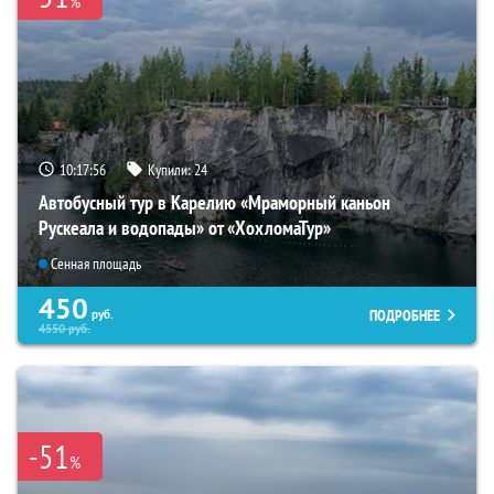
%
10:17:54
Купили:
24
Автобусный тур в Карелию «Мраморный каньон
Рускеала и водопады» от «ХохломаТур»
Сенная площадь
450
ПОДРОБНЕЕ
руб.
4550
руб.
-51
%