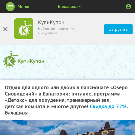
Меню
Балашиха
КупиКупон
Мобильное приложение
Загрузить
ещё удобнее
Отдых для одного или двоих в пансионате «Озеро
Сновидений» в Евпатории: питание, программа
«Детокс» для похудения, тренажерный зал,
детская комната и многое другое!
Скидка до 72%
.
Балашиха