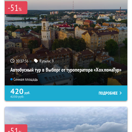
-51
%
10:17:54
Купили:
9
Автобусный тур в Выборг от туроператора «ХохломаТур»
Сенная площадь
420
ПОДРОБНЕЕ
руб.
4230
руб.
-51