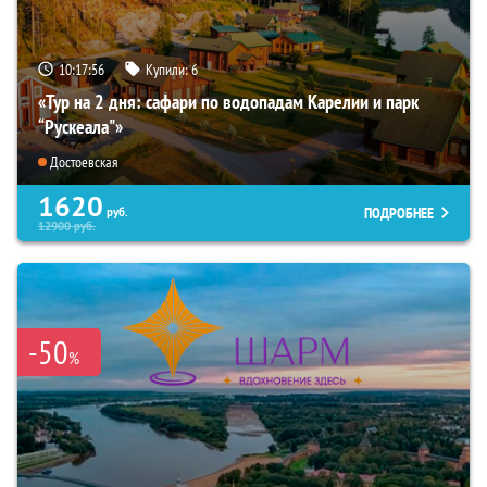
10:17:54
Купили:
6
«Тур на 2 дня: сафари по водопадам Карелии и парк
“Рускеала"»
Достоевская
1620
ПОДРОБНЕЕ
руб.
12900
руб.
-50
%