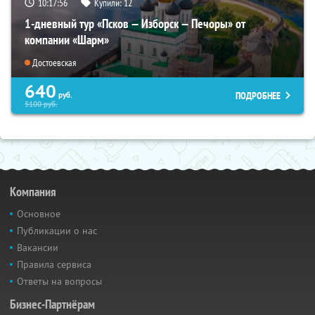
10:17:54
Купили:
12
1-дневный тур «Псков — Изборск — Печоры» от
компании «Шарм»
Достоевская
640
ПОДРОБНЕЕ
руб.
5100
руб.
Компания
Основное
Публикации о нас
Вакансии
Правила сервиса
Ответы на вопросы
Бизнес-Партнёрам