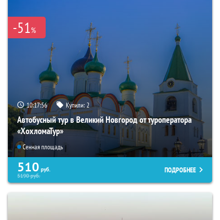
-51
%
10:17:54
Купили:
2
Автобусный тур в Великий Новгород от туроператора
«ХохломаТур»
Сенная площадь
510
ПОДРОБНЕЕ
руб.
5190
руб.