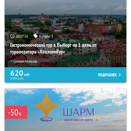
10:17:54
Купили:
5
Гастрономический тур в Выборг на 1 день от
туроператора «ХохломаТур»
Сенная площадь
620
ПОДРОБНЕЕ
руб.
6290
руб.
-50
%