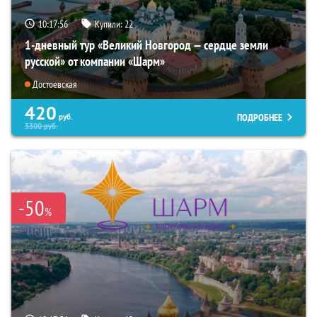
10:17:54
Купили:
22
1-дневный тур «Великий Новгород — сердце земли
русской» от компании «Шарм»
Достоевская
420
ПОДРОБНЕЕ
руб.
3300
руб.
-50
%