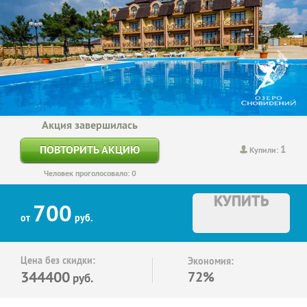
Акция завершилась
1
ПОВТОРИТЬ АКЦИЮ
Купили:
Человек проголосовало: 0
КУПИТЬ
700
от
руб.
Цена без скидки:
Экономия:
344400
72%
руб.