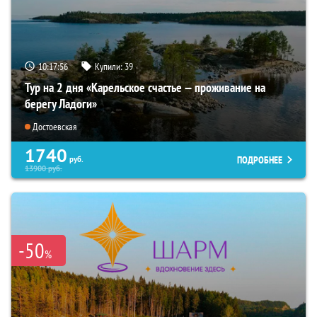
10:17:54
Купили:
39
Тур на 2 дня «Карельское счастье — проживание на
берегу Ладоги»
Достоевская
1740
ПОДРОБНЕЕ
руб.
13900
руб.
-50
%