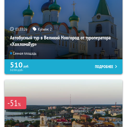
03:33:25
Купили:
2
Автобусный тур в Великий Новгород от туроператора
«ХохломаТур»
Сенная площадь
510
ПОДРОБНЕЕ
руб.
5190
руб.
-51
%