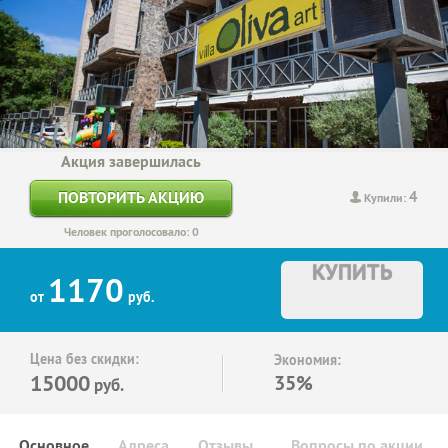
Акция завершилась
4
ПОВТОРИТЬ АКЦИЮ
Купили:
Человек проголосовало: 0
КУПИТЬ
1170
от
руб.
Цена без скидки:
Экономия:
15000
35%
руб.
Основное
Адреса
Отзывы
Вопросы по акции