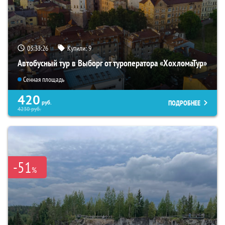
03:33:25
Купили:
9
Автобусный тур в Выборг от туроператора «ХохломаТур»
Сенная площадь
420
ПОДРОБНЕЕ
руб.
4230
руб.
-51
%