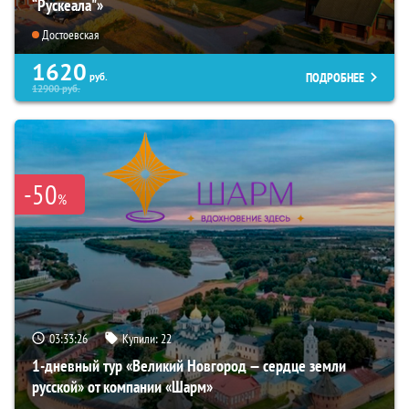
“Рускеала"»
Достоевская
1620
ПОДРОБНЕЕ
руб.
12900
руб.
-50
%
03:33:25
Купили:
22
1-дневный тур «Великий Новгород — сердце земли
русской» от компании «Шарм»