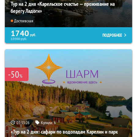
Тур на 2 дня «Карельское счастье — проживание на
берегу Ладоги»
Достоевская
1740
ПОДРОБНЕЕ
руб.
13900
руб.
-50
%
03:33:25
Купили:
6
«Тур на 2 дня: сафари по водопадам Карелии и парк