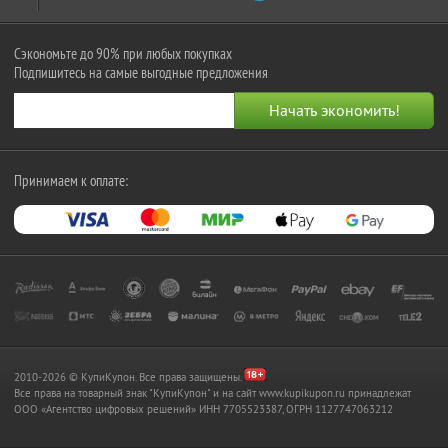
Сэкономьте до 90% при любых покупках
Подпишитесь на самые выгодные предложения
Принимаем к оплате:
2010-2026 © КупиКупон. Все права защищены.
Все права на товарный знак "КупиКупон" и на сайт www.kupikupon.ru принадлежат
OOO «Агентство цифровых решений» ИНН 7705523387, ОГРН 1127747063212