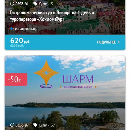
03:33:25
Купили:
5
Гастрономический тур в Выборг на 1 день от
туроператора «ХохломаТур»
Сенная площадь
620
ПОДРОБНЕЕ
руб.
6290
руб.
-50
%
03:33:25
Купили:
39