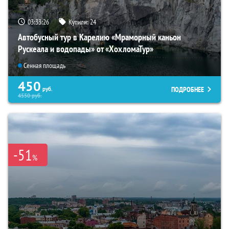
03:33:25
Купили:
24
Автобусный тур в Карелию «Мраморный каньон
Рускеала и водопады» от «ХохломаТур»
Сенная площадь
450
ПОДРОБНЕЕ
руб.
4550
руб.
-51
%