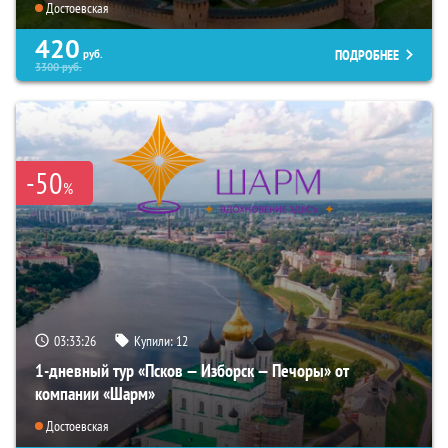
Достоевская
420
ПОДРОБНЕЕ
руб.
3300
руб.
-50
%
03:33:25
Купили:
12
1-дневный тур «Псков — Изборск — Печоры» от
компании «Шарм»
Достоевская