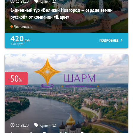
15:28:18
Купили:
22
1-дневный тур «Великий Новгород — сердце земли
русской» от компании «Шарм»
Достоевская
420
ПОДРОБНЕЕ
руб.
3300
руб.
-50
%
15:28:18
Купили:
12