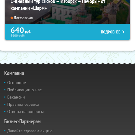
1-дневный тур «Псков — Изборск — Печоры» от
компании «Шарм»
Достоевская
640
ПОДРОБНЕЕ
руб.
5100
руб.
Компания
Основное
Публикации о нас
Вакансии
Правила сервиса
Ответы на вопросы
Бизнес-Партнёрам
Давайте сделаем акцию!