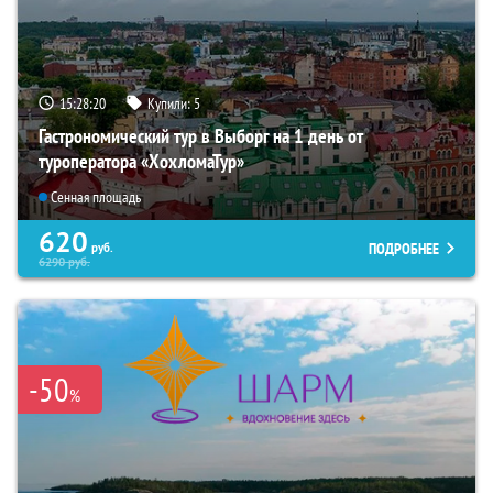
15:28:18
Купили:
5
Гастрономический тур в Выборг на 1 день от
туроператора «ХохломаТур»
Сенная площадь
620
ПОДРОБНЕЕ
руб.
6290
руб.
-50
%