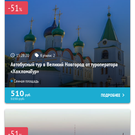
-51
%
15:28:18
Купили:
2
Автобусный тур в Великий Новгород от туроператора
«ХохломаТур»
Сенная площадь
510
ПОДРОБНЕЕ
руб.
5190
руб.
-51