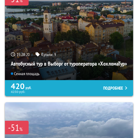
%
15:28:18
Купили:
9
Автобусный тур в Выборг от туроператора «ХохломаТур»
Сенная площадь
420
ПОДРОБНЕЕ
руб.
4230
руб.
-51
%