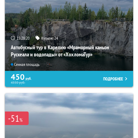
15:28:18
Купили:
24
Автобусный тур в Карелию «Мраморный каньон
Рускеала и водопады» от «ХохломаТур»
Сенная площадь
450
ПОДРОБНЕЕ
руб.
4550
руб.
-51
%