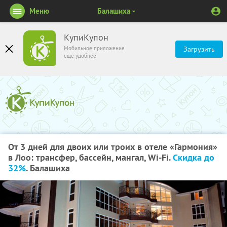
Меню
Балашиха
КупиКупон
Мобильное приложение
Загрузить
ещё удобнее
От 3 дней для двоих или троих в отеле «Гармония»
в Лоо: трансфер, бассейн, мангал, Wi-Fi.
Скидка до
32%
. Балашиха