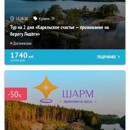
15:28:18
Купили:
39
Тур на 2 дня «Карельское счастье — проживание на
берегу Ладоги»
Достоевская
1740
ПОДРОБНЕЕ
руб.
13900
руб.
-50
%