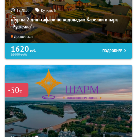
15:28:18
Купили:
6
«Тур на 2 дня: сафари по водопадам Карелии и парк
“Рускеала"»
Достоевская
1620
ПОДРОБНЕЕ
руб.
12900
руб.
-50
%