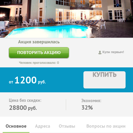
Акция завершилась
ПОВТОРИТЬ АКЦИЮ
Купи первым!
Человек проголосовало: 0
КУПИТЬ
1200
от
руб.
Цена без скидки:
Экономия:
28800
32%
руб.
Основное
Адреса
Отзывы
Вопросы по акции