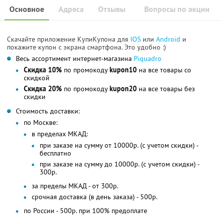
Основное
Адреса
Отзывы
Вопросы по акции
Скачайте приложение КупиКупона для
IOS
или
Android
и
покажите купон с экрана смартфона. Это удобно :)
Весь ассортимент интернет-магазина
Piquadro
Скидка 10%
по промокоду
kupon10
на все товары со
скидкой
Скидка 20%
по промокоду
kupon20
на все товары без
скидки
Стоимость доставки:
по Москве:
в пределах МКАД:
при заказе на сумму от 10000р. (с учетом скидки) -
бесплатно
при заказе на сумму до 10000р. (с учетом скидки) -
300р.
за пределы МКАД - от 300р.
срочная доставка (в день заказа) - 500р.
по России - 500р. при 100% предоплате