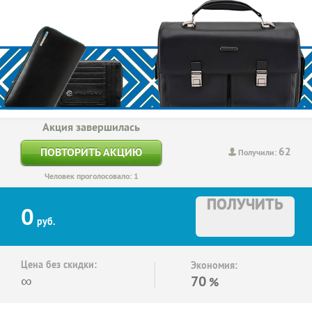
Акция завершилась
62
ПОВТОРИТЬ АКЦИЮ
Получили:
Человек проголосовало: 1
ПОЛУЧИТЬ
0
руб.
Цена без скидки:
Экономия:
∞
70
%