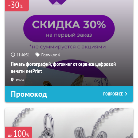
-30
%
11:46:31
Получили:
4
Печать фотографий, фотокниг от сервиса цифровой
печати netPrint
Россия
Промокод
ПОДРОБНЕЕ
100
%
до