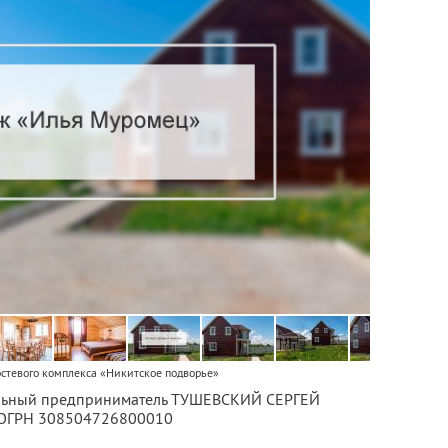
стевого комплекса «Никитское подворье»
уальный предприниматель ТУШЕВСКИЙ СЕРГЕЙ
 ОГРН 308504726800010