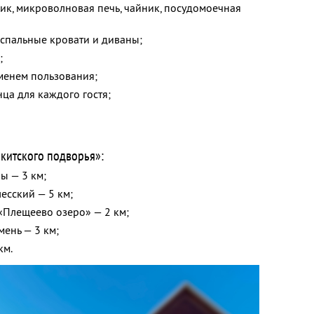
ик, микроволновая печь, чайник, посудомоечная
спальные кровати и диваны;
;
менем пользования;
ца для каждого гостя;
икитского подворья»:
ы — 3 км;
есский — 5 км;
«Плещеево озеро» — 2 км;
мень — 3 км;
км.