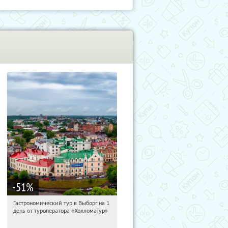
-51
%
Гастрономический тур в Выборг на 1
15:38:53
Купи первым!
день от туроператора «ХохломаТур»
Сенная площадь