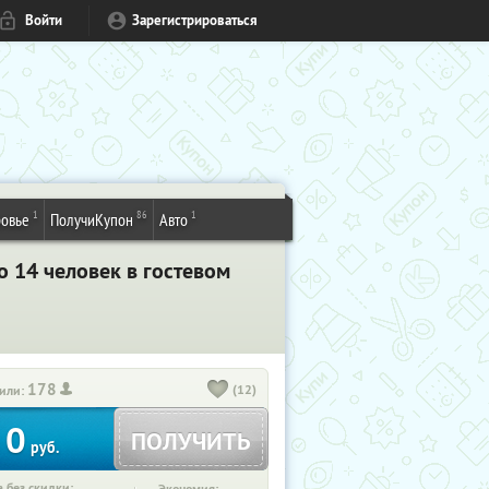
Войти
Зарегистрироваться
1
86
1
овье
ПолучиКупон
Авто
о 14 человек в гостевом
178
(12)
или:
0
ПОЛУЧИТЬ
руб.
 без скидки: