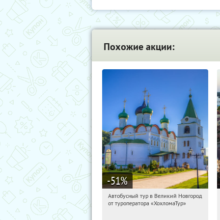
Похожие акции:
-51
%
Автобусный тур в Великий Новгород
15:38:53
Купили:
2
от туроператора «ХохломаТур»
Сенная площадь