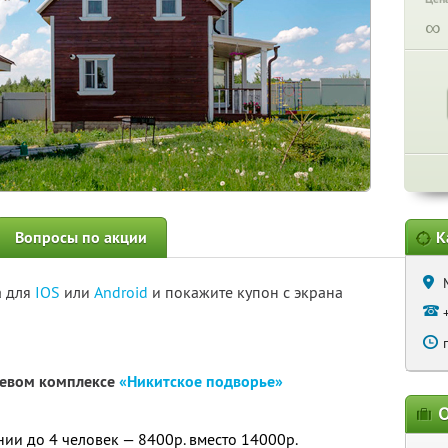
∞
Вопросы по акции
К
а для
IOS
или
Android
и покажите купон с экрана
тевом комплексе
«Никитское подворье»
О
нии до 4 человек — 8400р. вместо 14000р.