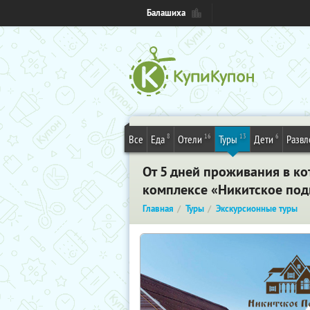
Балашиха
8
16
13
6
Все
Еда
Отели
Туры
Дети
Развл
От 5 дней проживания в ко
комплексе «Никитское под
Главная
Туры
Экскурсионные туры