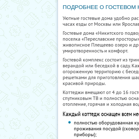
ПОДРОБНЕЕ О ГОСТЕВОМ
Уютные гостевые дома удобно рас
часах езды от Москвы или Яросла
Гостевые дома «Никитского подво
поселка «Переславские просторы»
живописное Плещеево озеро и др
умиротворенность и комфорт.
Гостевой комплекс состоит из три
верандой или беседкой в саду. К
огороженную территорию с беседк
решетками для приготовления шаш
красивой природы.
Коттеджи вмещают от 4 до 16 госте
спутниковым ТВ и полностью оснащ
отопление, горячая и холодная во
Каждый коттедж оснащен всем не
полностью оборудованная ку
проживания посудой (сковоро
приборы);