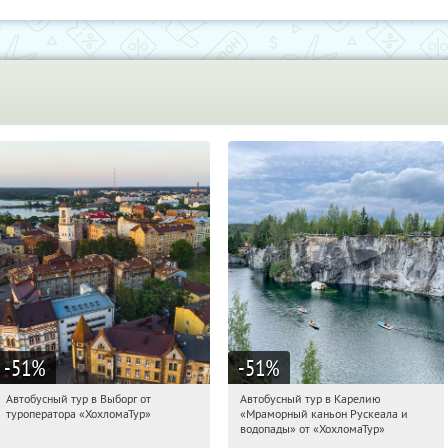
-51
%
-51
%
Автобусный тур в Выборг от
Автобусный тур в Карелию
15:38:53
Купили:
9
15:38:53
Купили:
24
туроператора «ХохломаТур»
«Мраморный каньон Рускеала и
Сенная площадь
Сенная площадь
водопады» от «ХохломаТур»