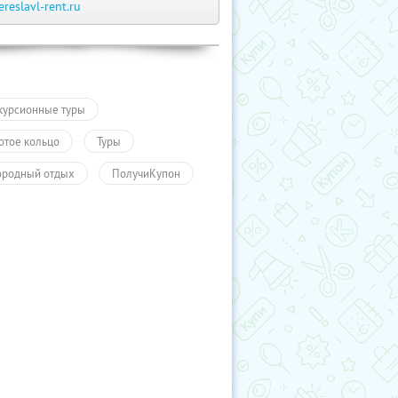
ereslavl-rent.ru
курсионные туры
отое кольцо
Туры
ородный отдых
ПолучиКупон