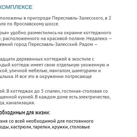
 КОМПЛЕКСЕ
положены в пригороде Переславль-Залесского, в 2
вля по Ярославскому шоссе.
рья» удобно разместились на окраине коттеджного
, расположенного на красивой поляне. Недалеко —
евний город Переславль-Залесский. Рядом —
надцати деревянных коттеджей в экостиле с
аждый коттедж имеет свою отдельную ухоженную и
ой, уличной мебелью, мангалом, шампурами и
лыка. И все это в окружении потрясающе
й. В коттеджах до 5 спален, гостиная-столовая со
енной кухней. В каждом доме есть электричество,
да, канализация.
обходимым для жизни:
хня со всей необходимой для постоянного
ды, кастрюли, тарелки, кружки, столовые