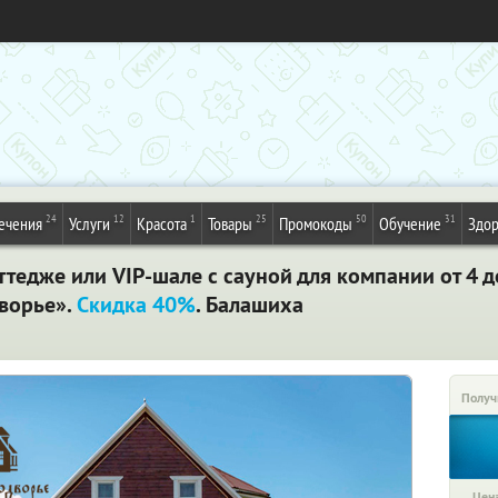
24
12
1
25
50
31
ечения
Услуги
Красота
Товары
Промокоды
Обучение
Здор
ттедже или VIP-шале с сауной для компании от 4 д
ворье».
Скидка 40%
. Балашиха
Получ
Цена