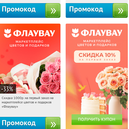
Промокод
Промокод
-33
%
Скидка 1000р. на первый заказ на
01:03:04
Получили:
18
маркетплейсе цветов и подарков
Россия
«Флаувау»
Промокод