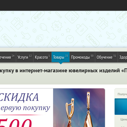
24
12
1
25
50
31
ечения
Услуги
Красота
Товары
Промокоды
Обучение
Здор
купку в интернет-магазине ювелирных изделий «
Получ
Цена