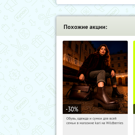
Похожие акции:
-30
%
Обувь, одежда и сумки для всей
01:03:04
Получили:
30
семьи в магазине kari на Wildberries
Россия