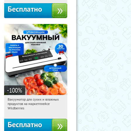
Бесплатно
-100
%
Вакууматор для сухих и влажных
01:03:04
Получили:
180
продуктов на маркетплейсе
Россия
Wildberries
Бесплатно