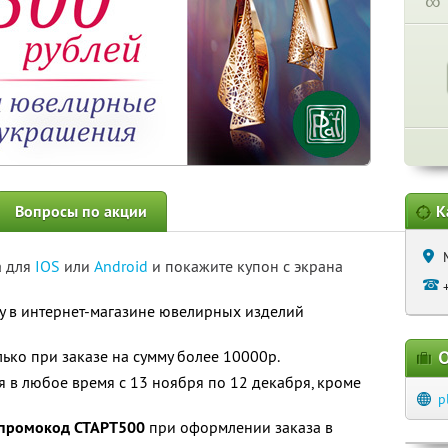
∞
Вопросы по акции
К
а для
IOS
или
Android
и покажите купон с экрана
у в интернет-магазине ювелирных изделий
лько при заказе на сумму более 10000р.
О
 в любое время с 13 ноября по 12 декабря, кроме
p
промокод СТАРТ500
при оформлении заказа в