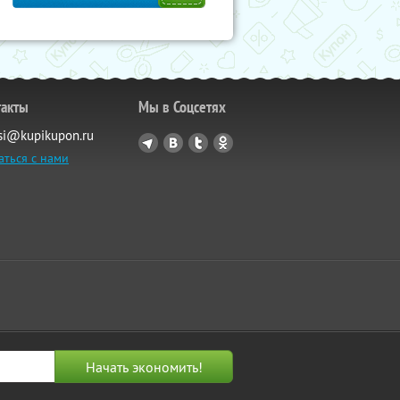
такты
Мы в Соцсетях
si@kupikupon.ru
аться с нами