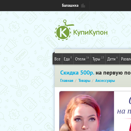
Балашиха
8
16
13
6
Все
Еда
Отели
Туры
Дети
Развл
Скидка 500р.
на первую по
Главная
Товары
Аксессуары