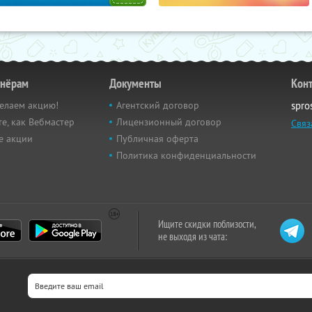
тнёрам
Документы
Кон
елаем акцию!
Агентский договор
spro
е, как Вебмастер
Лицензионный договор
Связ
е акции
Публичная оферта
Политика конфиденциальности
Ищите скидки поблизости,
не выходя из чата: