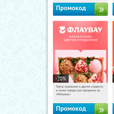
Промокод
-20
%
Торты, пирожные и другие сладости,
01:03:04
Получили:
6
а также товары для праздника на
Россия
«Флаувау»
Промокод