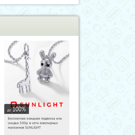
100
%
до
Бесплатная изящная подвеска или
01:03:04
Получили:
73
скидка 500р. в сети ювелирных
Россия
магазинов SUNLIGHT