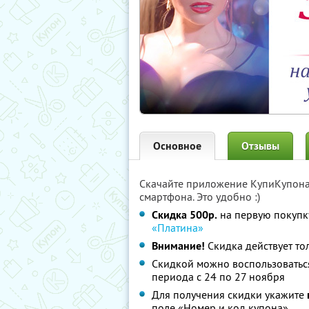
Основное
Отзывы
Скачайте приложение КупиКупон
смартфона. Это удобно :)
Скидка 500р.
на первую покупк
«Платина»
Внимание!
Скидка действует то
Скидкой можно воспользоваться
периода
с 24 по 27 ноября
Для получения скидки укажите
поле «Номер и код купона»