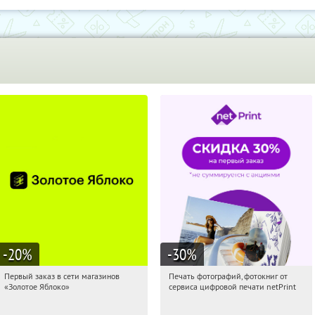
-20
%
-30
%
Первый заказ в сети магазинов
Печать фотографий, фотокниг от
01:03:04
Получи первым!
01:03:04
Получили:
4
«Золотое Яблоко»
сервиса цифровой печати netPrint
Россия
Россия