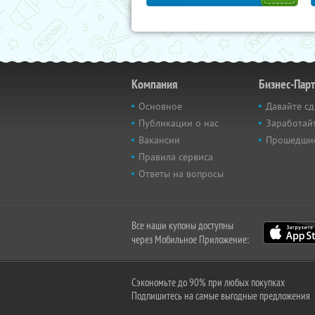
Компания
Бизнес-Пар
Основное
Давайте сд
Публикации о нас
Заработайт
Вакансии
Прошедши
Правила сервиса
Ответы на вопросы
Все наши купоны доступны
через Мобильное Приложение:
Сэкономьте до 90% при любых покупках
Подпишитесь на самые выгодные предложения