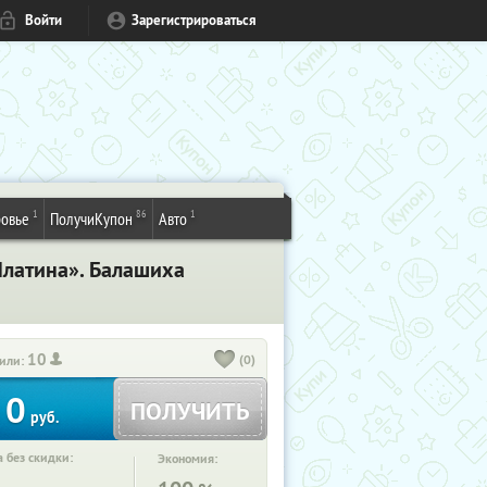
Войти
Зарегистрироваться
1
86
1
овье
ПолучиКупон
Авто
Платина». Балашиха
10
(0)
или:
0
ПОЛУЧИТЬ
руб.
 без скидки:
Экономия: