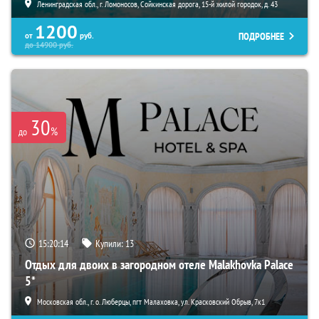
Ленинградская обл., г. Ломоносов, Сойкинская дорога, 15-й жилой городок, д. 43
1200
ПОДРОБНЕЕ
от
руб.
до
14900
руб.
30
%
до
15:20:12
Купили:
13
Отдых для двоих в загородном отеле Malakhovka Palace
5*
Московская обл., г. о. Люберцы, пгт Малаховка, ул. Красковский Обрыв, 7к1