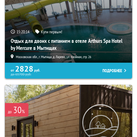
15:20:12
Купи первым!
Отдых для двоих с питанием в отеле Arthurs Spa Hotel
by Mercure в Мытищах
Московская обл., г. Мытищи, д. Ларево, ул. Хвойная, стр. 26
2828
ПОДРОБНЕЕ
от
руб.
до
65700
руб.
30
%
до