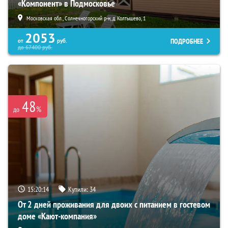
«Компонент» в Подмосковье
Московская обл., Солнечногорский р-н, д. Колтышево, 1
2053
ПОДРОБНЕЕ
от
руб.
до
67400
руб.
48
%
до
15:20:12
Купили:
34
От 2 дней проживания для двоих с питанием в гостевом
доме «Кают-компания»