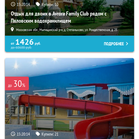
15:20:12
Купили:
10
Отдых для двоих в Avrora Family Club рядом с
Пяловским водохранилищем
Московская обл., Мытищинский р-н, д. Степаньково, ул. Рождественская, д. 25
1426
ПОДРОБНЕЕ
от
руб.
до
60600
руб.
30
%
до
15:20:12
Купили:
21