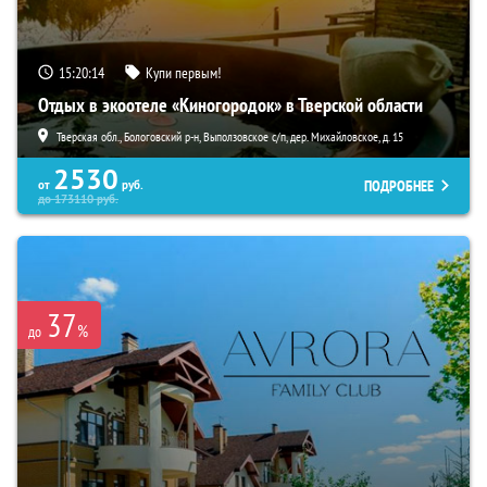
15:20:12
Купи первым!
Отдых в экоотеле «Киногородок» в Тверской области
Тверская обл., Бологовский р-н, Выползовское с/п, дер. Михайловское, д. 15
2530
ПОДРОБНЕЕ
от
руб.
до
173110
руб.
37
%
до