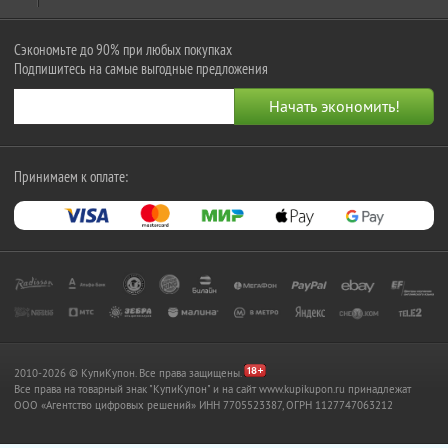
Сэкономьте до 90% при любых покупках
Подпишитесь на самые выгодные предложения
Принимаем к оплате:
2010-2026 © КупиКупон. Все права защищены.
Все права на товарный знак "КупиКупон" и на сайт www.kupikupon.ru принадлежат
OOO «Агентство цифровых решений» ИНН 7705523387, ОГРН 1127747063212