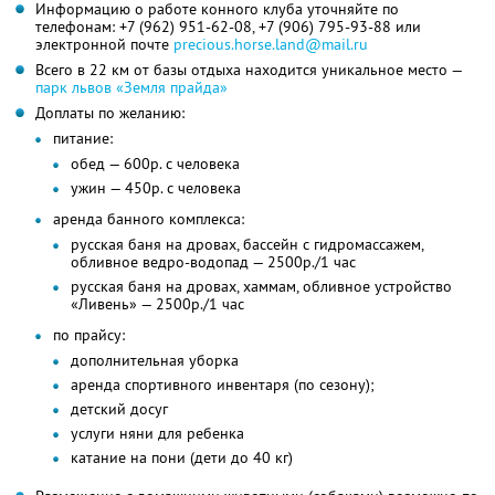
Информацию о работе конного клуба уточняйте по
телефонам:
+7 (962) 951-62-08,
+7 (906) 795-93-88
или
электронной почте
precious.horse.land@mail.ru
Всего в 22 км от базы отдыха находится уникальное место —
парк львов «Земля прайда»
Доплаты по желанию:
питание:
обед — 600р. с человека
ужин — 450р. с человека
аренда банного комплекса:
русская баня на дровах, бассейн с гидромассажем,
обливное ведро-водопад — 2500р./1 час
русская баня на дровах, хаммам, обливное устройство
«Ливень» — 2500р./1 час
по прайсу:
дополнительная уборка
аренда спортивного инвентаря (по сезону);
детский досуг
услуги няни для ребенка
катание на пони (дети до 40 кг)