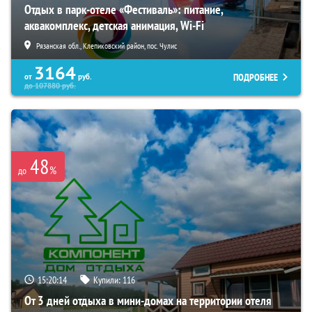
Отдых в парк-отеле «Фестиваль»: питание,
аквакомплекс, детская анимация, Wi-Fi
Рязанская обл., Клепиковский район, пос. Чулис
3164
ПОДРОБНЕЕ
от
руб.
до
107880
руб.
48
%
до
15:20:12
Купили:
116
От 3 дней отдыха в мини-домах на территории отеля