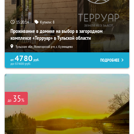
15:20:12
Купили:
8
Проживание в домике на выбор в загородном
комплексе «Терруар» в Тульской области
Тульская обл., Ясногорский р-н, с. Кузмищево
4780
ПОДРОБНЕЕ
от
руб.
до
57400
руб.
35
%
до