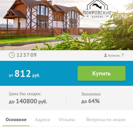
7
:
:
Купили:
812
от
руб.
Цена без скидки:
Экономия:
140800
64%
до
до
руб.
Основное
Адреса
Отзывы
Вопросы по акции