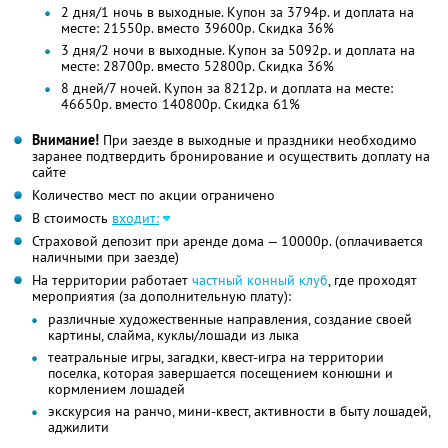
2 дня/1 ночь в выходные. Купон за 3794р. и доплата на
месте: 21550р. вместо 39600р. Скидка 36%
3 дня/2 ночи в выходные. Купон за 5092р. и доплата на
месте: 28700р. вместо 52800р. Скидка 36%
8 дней/7 ночей. Купон за 8212р. и доплата на месте:
46650р. вместо 140800р. Скидка 61%
Внимание!
При заезде в выходные и праздники необходимо
заранее подтвердить бронирование и осуществить доплату на
сайте
Количество мест по акции ограничено
В стоимость
входит:
Страховой депозит при аренде дома — 10000р. (оплачивается
наличными при заезде)
На территории работает
частный конный клуб
, где проходят
мероприятия (за дополнительную плату):
различные художественные направления, создание своей
картины, слайма, куклы/лошади из лыка
театральные игры, загадки, квест-игра на территории
поселка, которая завершается посещением конюшни и
кормлением лошадей
экскурсия на ранчо, мини-квест, активности в быту лошадей,
аджилити