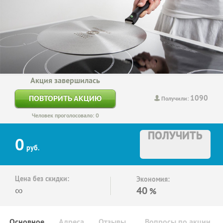
Акция завершилась
1090
ПОВТОРИТЬ АКЦИЮ
Получили:
Человек проголосовало: 0
ПОЛУЧИТЬ
0
руб.
Цена без скидки:
Экономия:
∞
40
%
Основное
Адреса
Отзывы
Вопросы по акции