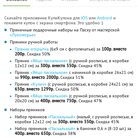
Скачайте приложение КупиКупона для
IOS
или
Android
и
покажите купон с экрана смартфона. Это удобно :)
Пряничные подарочные наборы на Пасху от мастерской
«Лукоморье»
Пряники ручной работы
Пряник-открытка
(6х9 см с фотопечатью) за
100р. вместо
200р.
Скидка 50%
Пряник
«Яйцо пасхальное»
(с ручной росписью, в коробке
12х12 см) за
300р. вместо 550р.
Скидка 45%
Пряник
«Яйцо пасхальное»
с начинкой (в коробке 26х21 см)
за
990р. вместо 2000р.
Скидка 51%
Пряник
«Кулич»
(с ручной росписью, в коробке 24х21 см) за
650р. вместо 1299р.
Скидка 50%
Пряник
«Яйцо пасхальное»
(с ручной росписью, в коробке
20х20 см) за
400р. вместо 750р.
Скидка 47%
Наборы пряников
Набор пряников
«Пасхальный»
(малый, с ручной росписью, в
коробке 12х12 см) за
300р. вместо 550р.
Скидка 45%
Набор пряников
«Пасхальный»
в баночке 0,6 л (8-10 шт.) за
4
00р. вместо 650р.
Скидка 38%