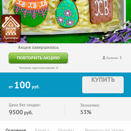
Акция завершилась
1
ПОВТОРИТЬ АКЦИЮ
Купили:
Человек проголосовало: 0
КУПИТЬ
100
от
руб.
Цена без скидки:
Экономия:
9500
53%
руб.
Основное
Адреса
Отзывы
Вопросы по акции