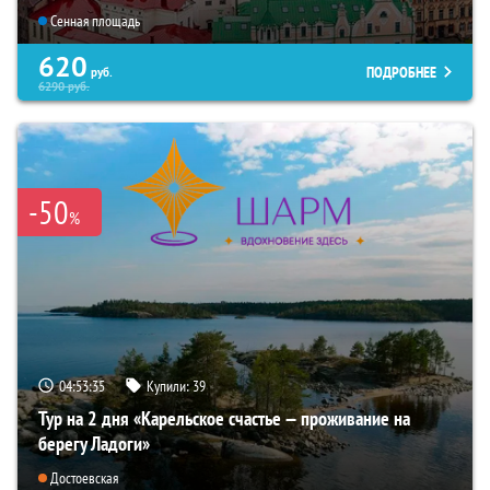
Сенная площадь
620
ПОДРОБНЕЕ
руб.
6290
руб.
-50
%
04:53:33
Купили:
39
Тур на 2 дня «Карельское счастье — проживание на
берегу Ладоги»
Достоевская