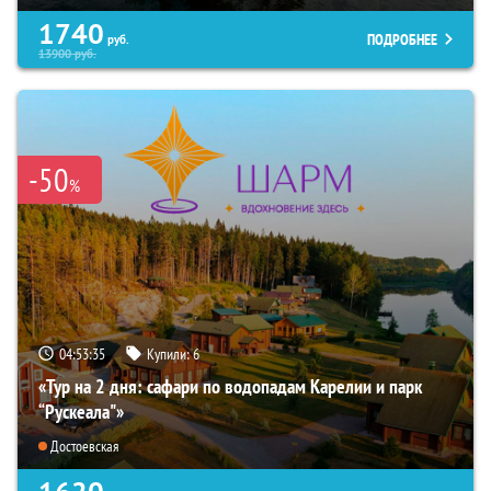
1740
ПОДРОБНЕЕ
руб.
13900
руб.
-50
%
04:53:33
Купили:
6
«Тур на 2 дня: сафари по водопадам Карелии и парк
“Рускеала"»
Достоевская