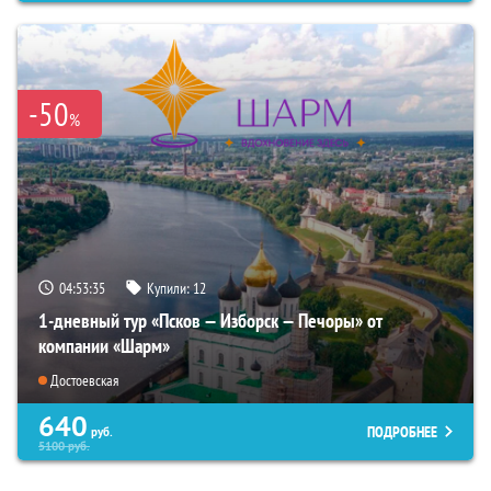
-50
%
04:53:33
Купили:
12
1-дневный тур «Псков — Изборск — Печоры» от
компании «Шарм»
Достоевская
640
ПОДРОБНЕЕ
руб.
5100
руб.