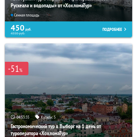
Рускеала и водопады» от «ХохломаТур»
Сенная площадь
450
ПОДРОБНЕЕ
руб.
4550
руб.
-51
%
04:53:33
Купили:
5
Гастрономический тур в Выборг на 1 день от
туроператора «ХохломаТур»