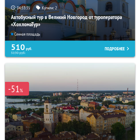
04:53:33
Купили:
2
Автобусный тур в Великий Новгород от туроператора
«ХохломаТур»
Сенная площадь
510
ПОДРОБНЕЕ
руб.
5190
руб.
-51
%