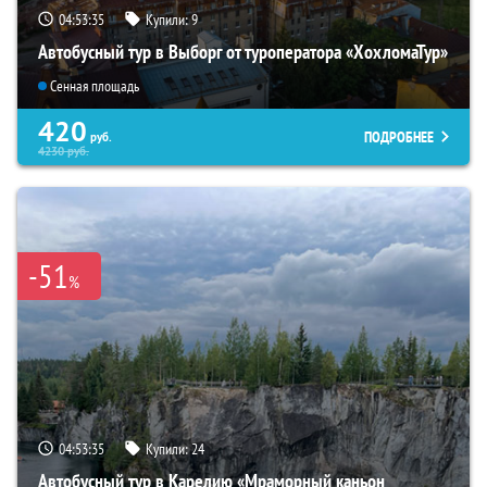
04:53:33
Купили:
9
Автобусный тур в Выборг от туроператора «ХохломаТур»
Сенная площадь
420
ПОДРОБНЕЕ
руб.
4230
руб.
-51
%
04:53:33
Купили:
24
Автобусный тур в Карелию «Мраморный каньон