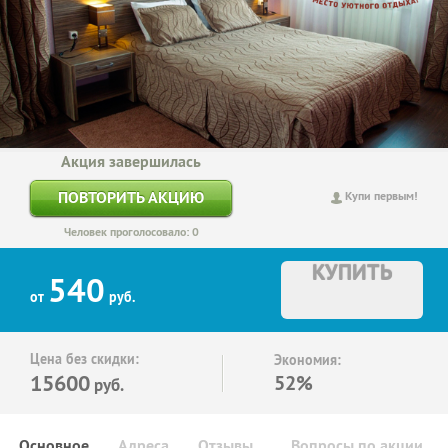
Акция завершилась
ПОВТОРИТЬ АКЦИЮ
Купи первым!
Человек проголосовало: 0
КУПИТЬ
540
от
руб.
Цена без скидки:
Экономия:
15600
52%
руб.
Основное
Адреса
Отзывы
Вопросы по акции