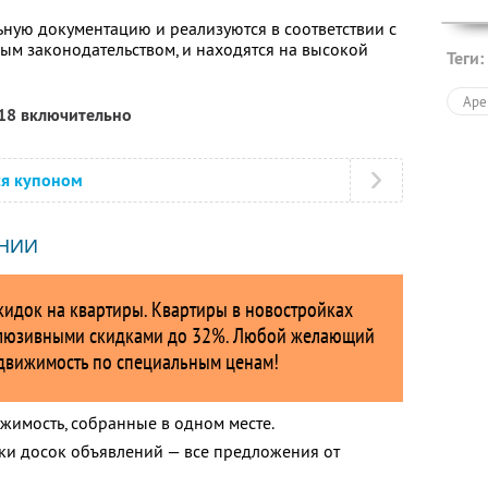
ную документацию и реализуются в соответствии с
ым законодательством, и находятся на высокой
Теги:
Аре
018 включительно
ся купоном
НИИ
кидок на квартиры. Квартиры в новостройках
клюзивными скидками до 32%. Любой желающий
движимость по специальным ценам!
жимость, собранные в одном месте.
ки досок объявлений — все предложения от