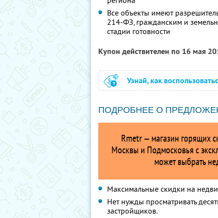
региона
Все объекты имеют разрешитель
214-ФЗ, гражданским и земельн
стадии готовности
Купон действителен по 16 мая 2
Узнай, как воспользовать
ПОДРОБНЕЕ О ПРЕДЛОЖЕ
Rmetr — магазин горящих с
Москвы и Подмосковья с экс
может выбрать не
Максимальные скидки на недви
Нет нужды просматривать десят
застройщиков.