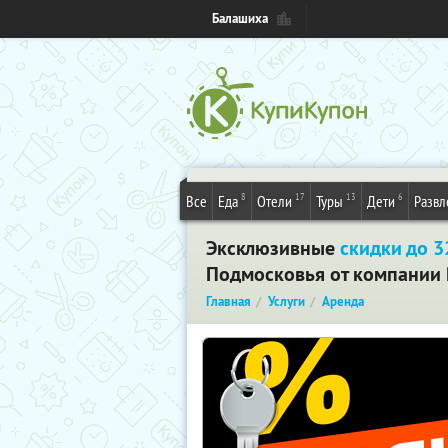
Балашиха
8
17
13
6
Все
Еда
Отели
Туры
Дети
Развл
Эксклюзивные
скидки до 
Подмосковья от компании 
Главная
Услуги
Аренда