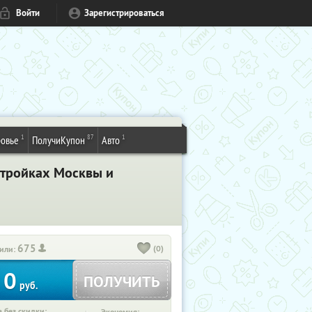
Войти
Зарегистрироваться
1
87
1
овье
ПолучиКупон
Авто
стройках Москвы и
675
(0)
или:
0
ПОЛУЧИТЬ
руб.
 без скидки: