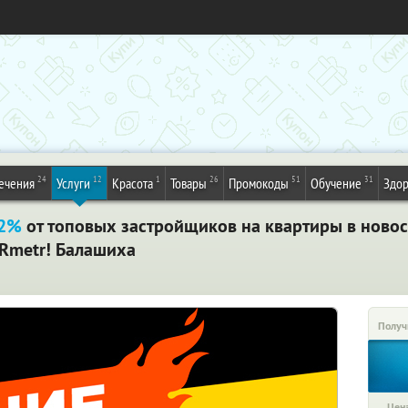
24
12
1
26
51
31
ечения
Услуги
Красота
Товары
Промокоды
Обучение
Здор
32%
от топовых застройщиков на квартиры в ново
Rmetr! Балашиха
Получ
Цена