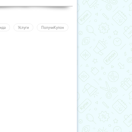
нда
Услуги
ПолучиКупон