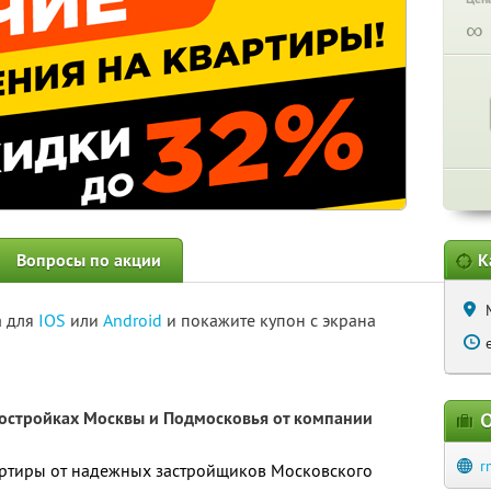
∞
Вопросы по акции
К
а для
IOS
или
Android
и покажите купон с экрана
востройках Москвы и Подмосковья от компании
О
r
артиры от надежных застройщиков Московского