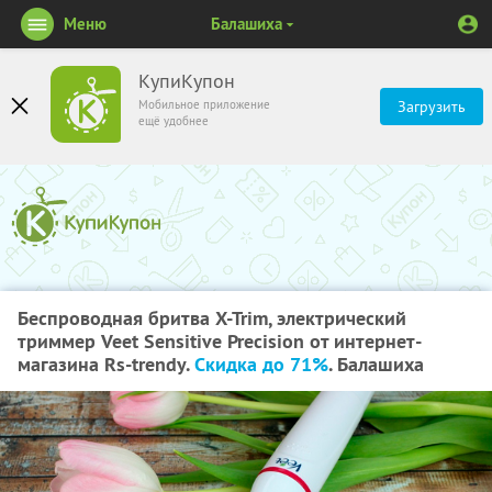
Меню
Балашиха
КупиКупон
Мобильное приложение
Загрузить
ещё удобнее
Беспроводная бритва X-Trim, электрический
триммер Veet Sensitive Precision от интернет-
магазина Rs-trendy.
Скидка до 71%
. Балашиха