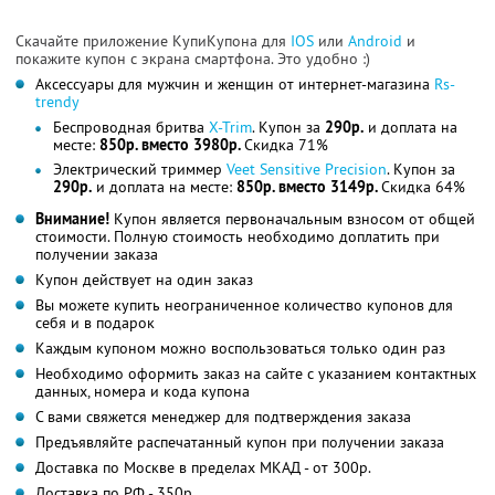
Скачайте приложение КупиКупона для
IOS
или
Android
и
покажите купон с экрана смартфона. Это удобно :)
Аксессуары для мужчин и женщин от интернет-магазина
Rs-
trendy
Беспроводная бритва
X-Trim
. Купон за
290р.
и доплата на
месте:
850р. вместо 3980р.
Скидка 71%
Электрический триммер
Veet Sensitive Precision
. Купон за
290р.
и доплата на месте:
850р. вместо 3149р.
Скидка 64%
Внимание!
Купон является первоначальным взносом от общей
стоимости. Полную стоимость необходимо доплатить при
получении заказа
Купон действует на один заказ
Вы можете купить неограниченное количество купонов для
себя и в подарок
Каждым купоном можно воспользоваться только один раз
Необходимо оформить заказ на сайте с указанием контактных
данных, номера и кода купона
С вами свяжется менеджер для подтверждения заказа
Предъявляйте распечатанный купон при получении заказа
Доставка по Москве в пределах МКАД - от 300р.
Доставка по РФ - 350р.