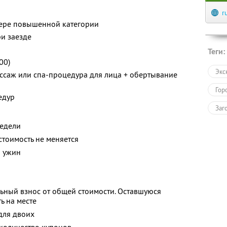
r
ере повышенной категории
ри заезде
Теги:
00)
Экс
ссаж или спа-процедура для лица + обертывание
Гор
едур
Заг
недели
тоимость не меняется
и ужин
ьный взнос от общей стоимости. Оставшуюся
ь на месте
для двоих