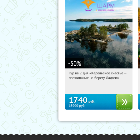
-50
%
Тур на 2 дня «Карельское счастье —
13:39:39
Купили:
39
проживание на берегу Ладоги»
Достоевская
1740
руб.
13900
руб.