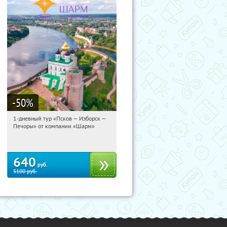
-50
%
1-дневный тур «Псков — Изборск —
13:39:39
Купили:
12
Печоры» от компании «Шарм»
Достоевская
640
руб.
5100
руб.