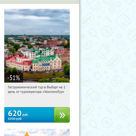
-51
%
Гастрономический тур в Выборг на 1
13:39:39
Купи первым!
день от туроператора «ХохломаТур»
Сенная площадь
620
руб.
6290
руб.