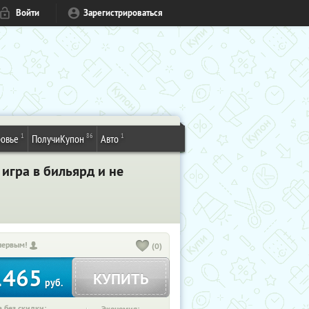
Войти
Зарегистрироваться
1
86
1
овье
ПолучиКупон
Авто
 игра в бильярд и не
первым!
(0)
1465
КУПИТЬ
руб.
 без скидки: