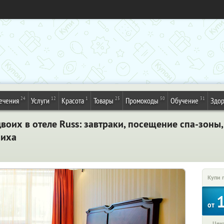
24
12
1
25
50
31
ечения
Услуги
Красота
Товары
Промокоды
Обучение
Здор
воих в отеле Russ: завтраки, посещение спа-зоны,
шиха
Купи 
от
Цена