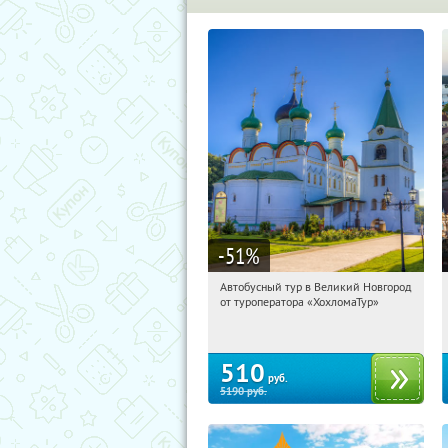
-51
%
Автобусный тур в Великий Новгород
13:39:39
Купили:
2
от туроператора «ХохломаТур»
Сенная площадь
510
руб.
5190
руб.