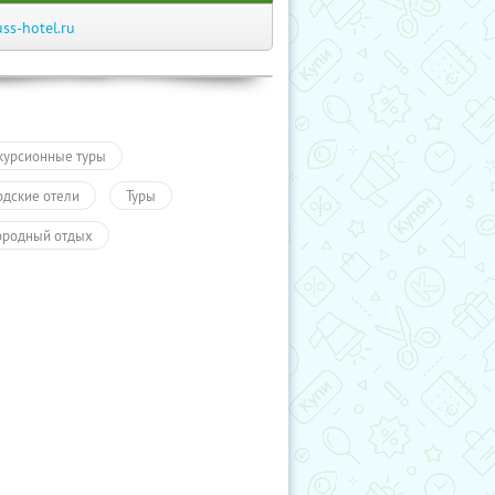
uss-hotel.ru
курсионные туры
одские отели
Туры
ородный отдых