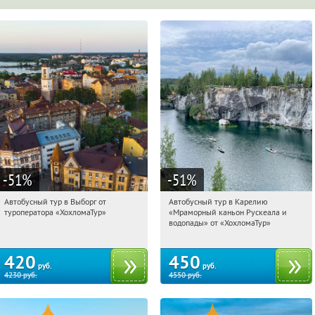
-51
%
-51
%
Автобусный тур в Выборг от
Автобусный тур в Карелию
13:39:39
Купили:
9
13:39:39
Купили:
24
туроператора «ХохломаТур»
«Мраморный каньон Рускеала и
Сенная площадь
Сенная площадь
водопады» от «ХохломаТур»
420
450
руб.
руб.
4230
руб.
4550
руб.