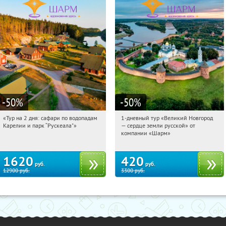
-50
%
-50
%
«Тур на 2 дня: сафари по водопадам
1-дневный тур «Великий Новгород
13:39:39
Купили:
6
13:39:39
Купили:
22
Карелии и парк “Рускеала"»
— сердце земли русской» от
Достоевская
Достоевская
компании «Шарм»
1620
420
руб.
руб.
12900
руб.
3300
руб.