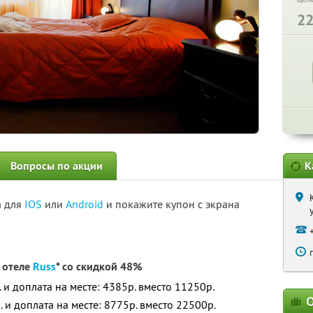
2
Вопросы по акции
К
а для
IOS
или
Android
и покажите купон с экрана
 отеле
Russ
* со скидкой 48%
. и доплата на месте: 4385р. вместо 11250р.
О
. и доплата на месте: 8775р. вместо 22500р.