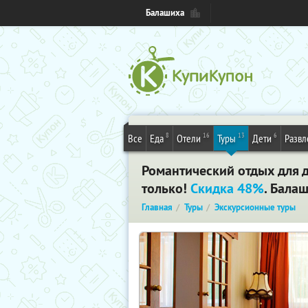
Балашиха
8
16
13
6
Все
Еда
Отели
Туры
Дети
Развл
Романтический отдых для д
только!
Скидка 48%
. Бала
Главная
Туры
Экскурсионные туры