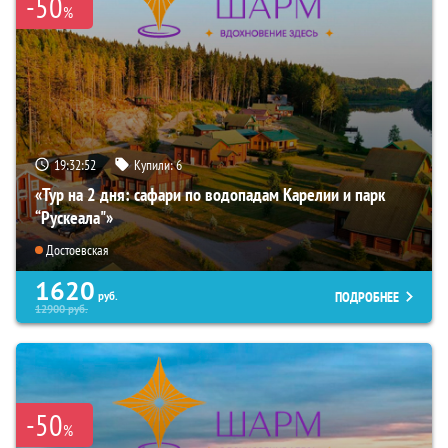
-50
%
19:32:50
Купили:
6
«Тур на 2 дня: сафари по водопадам Карелии и парк
“Рускеала"»
Достоевская
1620
ПОДРОБНЕЕ
руб.
12900
руб.
-50
%