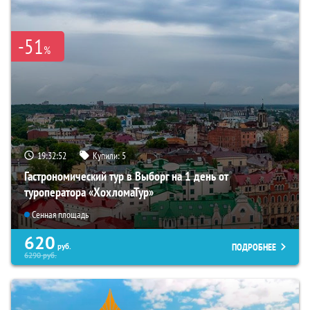
-51
%
19:32:50
Купили:
5
Гастрономический тур в Выборг на 1 день от
туроператора «ХохломаТур»
Сенная площадь
620
ПОДРОБНЕЕ
руб.
6290
руб.