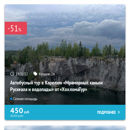
-51
%
19:32:50
Купили:
24
Автобусный тур в Карелию «Мраморный каньон
Рускеала и водопады» от «ХохломаТур»
Сенная площадь
450
ПОДРОБНЕЕ
руб.
4550
руб.