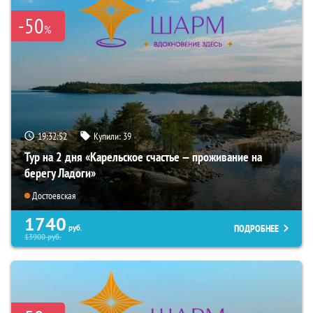
-50
%
19:32:50
Купили:
39
Тур на 2 дня «Карельское счастье — проживание на
берегу Ладоги»
Достоевская
1740
ПОДРОБНЕЕ
руб.
13900
руб.