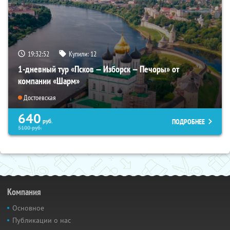
19:32:50
Купили:
12
1-дневный тур «Псков — Изборск — Печоры» от
компании «Шарм»
Достоевская
640
ПОДРОБНЕЕ
руб.
5100
руб.
Компания
Основное
Публикации о нас