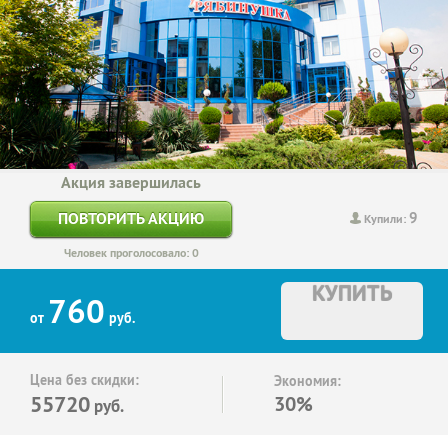
Акция завершилась
9
ПОВТОРИТЬ АКЦИЮ
Купили:
Человек проголосовало: 0
КУПИТЬ
760
от
руб.
Цена без скидки:
Экономия:
55720
30%
руб.