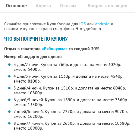
Основное
Адреса
Отзывы
Вопросы по акции
Скачайте приложение КупиКупона для
IOS
или
Android
и
покажите купон с экрана смартфона. Это удобно :)
ЧТО ВЫ ПОЛУЧИТЕ ПО КУПОНУ
Отдых в санатории
«Рябинушка»
со скидкой 30%
Номер «Стандарт» для одного
3 дня/2 ночи. Купон за 760р. и доплата на месте: 3020р.
вместо 5400р.
4 дня/3 ночи. Купон за 1130р. и доплата на месте: 4540р.
вместо 8100р.
5 дней/4 ночи. Купон за 1510р. и доплата на месте: 6040р.
вместо 10800р.
6 дней/5 ночей. Купон за 1890р. и доплата на месте: 7560р.
вместо 13500р.
7 дней/6 ночей. Купон за 2270р. и доплата на месте: 9070р.
вместо 16200р.
8 дней/7 ночей. Купон за 2650р. и доплата на месте: 10580р.
вместо 18900р.