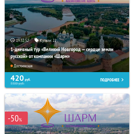
19:32:50
Купили:
22
1-дневный тур «Великий Новгород — сердце земли
русской» от компании «Шарм»
Достоевская
420
ПОДРОБНЕЕ
руб.
3300
руб.
-50
%