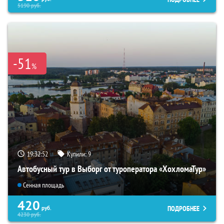
5190
руб.
-51
%
19:32:50
Купили:
9
Автобусный тур в Выборг от туроператора «ХохломаТур»
Сенная площадь
420
ПОДРОБНЕЕ
руб.
4230
руб.