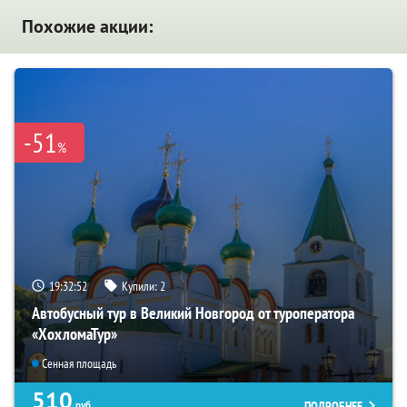
Похожие акции:
-51
%
19:32:50
Купили:
2
Автобусный тур в Великий Новгород от туроператора
«ХохломаТур»
Сенная площадь
510
ПОДРОБНЕЕ
руб.