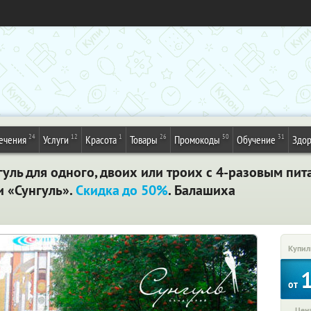
24
12
1
26
50
31
ечения
Услуги
Красота
Товары
Промокоды
Обучение
Здор
гуль для одного, двоих или троих с 4-разовым пит
и «Сунгуль».
Скидка до 50%
. Балашиха
Купил
от
Цена