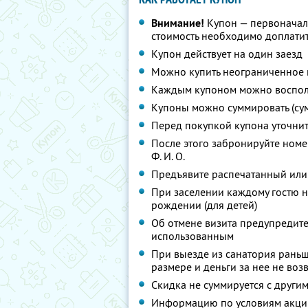
Внимание!
Купон — первоначал
стоимость необходимо доплатит
Купон действует на один заезд
Можно купить неограниченное 
Каждым купоном можно восполь
Купоны можно суммировать (су
Перед покупкой купона уточни
После этого забронируйте номе
Ф. И. О.
Предъявите распечатанный или
При заселении каждому гостю н
рождении (для детей)
Об отмене визита предупредите 
использованным
При выезде из санатория раньш
размере и деньги за нее не во
Скидка не суммируется с друг
Информацию по условиям акции