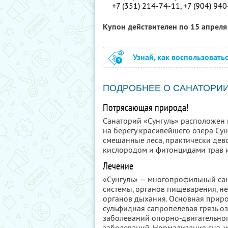
+7 (351) 214-74-11,
+7 (904) 94
Купон действителен по 15 апрел
Узнай, как воспользовать
ПОДРОБНЕЕ О САНАТОРИ
Потрясающая природа!
Санаторий «Сунгуль» расположен 
на берегу красивейшего озера Сун
смешанные леса, практически дев
кислородом и фитонцидами трав 
Лечение
«Сунгуль» — многопрофильный сан
системы, органов пищеварения, н
органов дыхания. Основная приро
сульфидная сапропелевая грязь оз
заболеваний опорно-двигательног
заболеваний. Нормализация сна, у