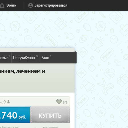
Войти
Зарегистрироваться
1
86
1
овье
ПолучиКупон
Авто
анием, лечением и
9
(2)
и:
1740
КУПИТЬ
руб.
 без скидки: