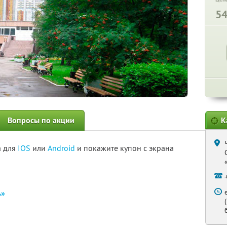
5
Вопросы по акции
К
а для
IOS
или
Android
и покажите купон с экрана
ь»