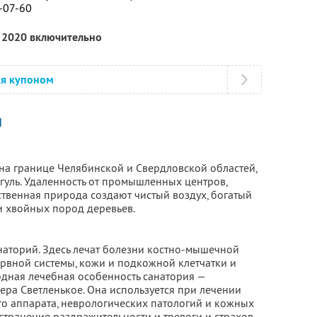
0-07-60
я 2020 включительно
ся купоном
И
на границе Челябинской и Свердловской областей,
гуль. Удаленность от промышленных центров,
ственная природа создают чистый воздух, богатый
и хвойных пород деревьев.
аторий. Здесь лечат болезни костно-мышечной
ервной системы, кожи и подкожной клетчатки и
дная лечебная особенность санатория —
ера Светленькое. Она используется при лечении
о аппарата, неврологических патологий и кожных
странение раздражительности и тревоги и страхов,