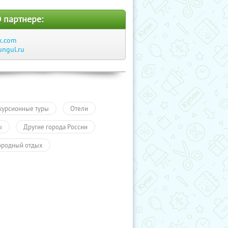
 партнере:
k.com
ungul.ru
курсионные туры
Отели
ы
Другие города России
ородный отдых