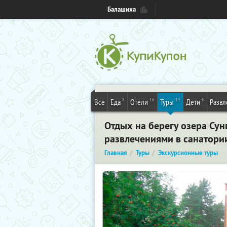
Балашиха
8
16
13
6
Все
Еда
Отели
Туры
Дети
Развл
Отдых на берегу озера Сун
развлечениями в санатори
Главная
Туры
Экскурсионные туры