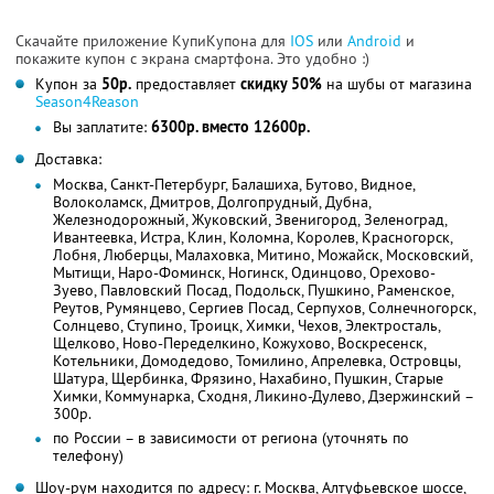
Скачайте приложение КупиКупона для
IOS
или
Android
и
покажите купон с экрана смартфона. Это удобно :)
Купон за
50р.
предоставляет
скидку 50%
на шубы от магазина
Season4Reason
Вы заплатите:
6300р. вместо 12600р.
Доставка:
Москва, Санкт-Петербург, Балашиха, Бутово, Видное,
Волоколамск, Дмитров, Долгопрудный, Дубна,
Железнодорожный, Жуковский, Звенигород, Зеленоград,
Ивантеевка, Истра, Клин, Коломна, Королев, Красногорск,
Лобня, Люберцы, Малаховка, Митино, Можайск, Московский,
Мытищи, Наро-Фоминск, Ногинск, Одинцово, Орехово-
Зуево, Павловский Посад, Подольск, Пушкино, Раменское,
Реутов, Румянцево, Сергиев Посад, Серпухов, Солнечногорск,
Солнцево, Ступино, Троицк, Химки, Чехов, Электросталь,
Щелково, Ново-Переделкино, Кожухово, Воскресенск,
Котельники, Домодедово, Томилино, Апрелевка, Островцы,
Шатура, Щербинка, Фрязино, Нахабино, Пушкин, Старые
Химки, Коммунарка, Сходня, Ликино-Дулево, Дзержинский –
300р.
по России – в зависимости от региона (уточнять по
телефону)
Шоу-рум находится по адресу: г. Москва, Алтуфьевское шоссе,