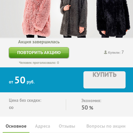
Акция завершилась
7
ПОВТОРИТЬ АКЦИЮ
Купили:
Человек проголосовало: 0
КУПИТЬ
50
от
руб.
Цена без скидки:
Экономия:
∞
50
%
Основное
Адреса
Отзывы
Вопросы по акции