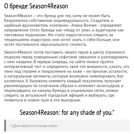
О бренде Season4Reason
Season4Reason – это бренд для тех, кому не может быть
безразлична собственная индивидуальность. Создатель и
идейный вдохновитель компании - Алена Волчек - определяет
направление этого бренда как «моду от ума», а аудиторию как
«активных модников». Им стало недостаточно следить за
тенденциями индустрии, они хотят знать о себе больше, они
хотят постоянного персонального стилиста.
Season4Reason готов поставить своего героя в центр огромного
подиума перед освещенным софитами зеркалом и разговаривать
с ним наедине. В первую очередь, на сайте можно пройти
интерактивный тест и определить свой тип внешности, узнать, что
тени под глазами и покраснения на коже – не признак усталости,
а натуральные пигменты, которые возможно нивелировать без
косметики. К базовому элементу каждый покупатель получает
рекомендации по сочетанию образа и комплект аксессуаров, а
подписавшись на каналы бренда в социальных сетях, можно
следить за актуальной городской афишей и выбирать, где
появиться в новом луке в эти выходные.
Season4Reason: for any shade of you.*
*«Для любого оттенка тебя»