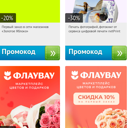
-20
%
-30
%
Первый заказ в сети магазинов
Печать фотографий, фотокниг от
10:07:54
Получи первым!
10:07:54
Получили:
4
«Золотое Яблоко»
сервиса цифровой печати netPrint
Россия
Россия
Промокод
Промокод