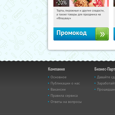
-20
%
Торты, пирожные и другие сладости,
10:07:54
Получили:
6
а также товары для праздника на
Россия
«Флаувау»
Промокод
Компания
Бизнес-Пар
Основное
Давайте сд
Публикации о нас
Заработайт
Вакансии
Прошедши
Правила сервиса
Ответы на вопросы