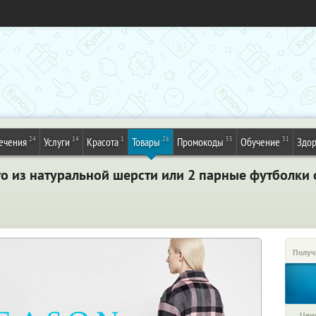
24
14
1
26
55
31
ечения
Услуги
Красота
Товары
Промокоды
Обучение
Здор
о из натуральной шерсти или 2 парные футболки 
Получ
Цена