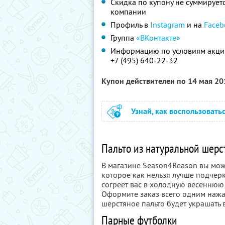
Скидка по купону не суммируе
компании
Профиль в
Instagram
и на
Faceb
Группа
«ВКонтакте»
Информацию по условиям акции
+7 (495) 640-22-32
Купон действителен по 14 мая 2
Узнай, как воспользовать
Пальто из натуральной шерс
В магазине Season4Reason вы може
которое как нельзя лучше подчерк
согреет вас в холодную весеннюю 
Оформите заказ всего одним нажа
шерстяное пальто будет украшать 
Парные футболки