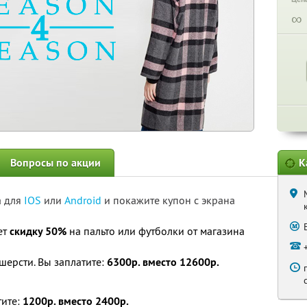
∞
Вопросы по акции
К
а для
IOS
или
Android
и покажите купон с экрана
ет
скидку 50%
на пальто или футболки от магазина
шерсти. Вы заплатите:
6300р. вместо 12600р.
тите:
1200р. вместо 2400р.