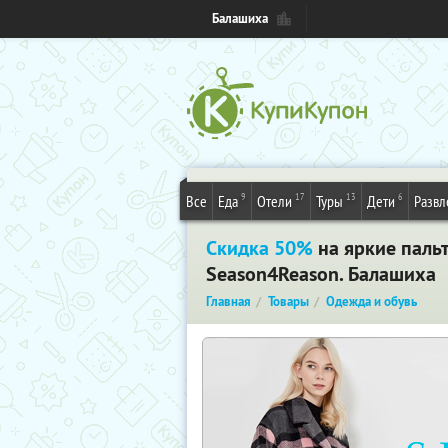
Балашиха
9
17
13
6
Все
Еда
Отели
Туры
Дети
Развл
Скидка 50%
на яркие пальт
Season4Reason. Балашиха
Главная
Товары
Одежда и обувь