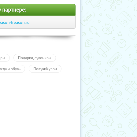
 партнере:
eason4reason.ru
ары
Подарки, сувениры
жда и обувь
ПолучиКупон