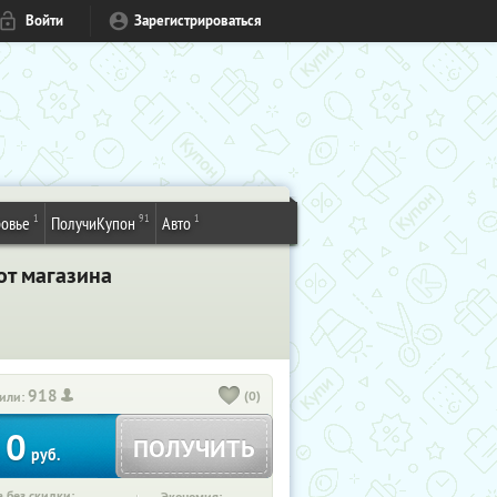
Войти
Зарегистрироваться
1
91
1
овье
ПолучиКупон
Авто
от магазина
918
(0)
или:
0
ПОЛУЧИТЬ
руб.
 без скидки: