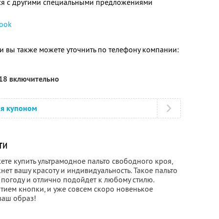
тся с другими специальными предложениями
ook
 вы также можете уточнить по телефону компании:
018 включительно
ся купоном
ти
те купить ультрамодное пальто свободного кроя,
нет вашу красоту и индивидуальность. Такое пальто
погоду и отлично подойдет к любому стилю.
тием кнопки, и уже совсем скоро новенькое
ваш образ!