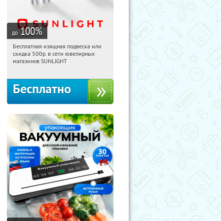
100
%
до
Бесплатная изящная подвеска или
10:07:54
Получили:
74
скидка 500р. в сети ювелирных
Россия
магазинов SUNLIGHT
Бесплатно