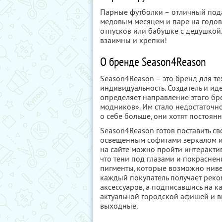
Парные футболки – отличный под
медовым месяцем и паре на годов
отпусков или бабушке с дедушкой.
взаимны и крепки!
О бренде Season4Reason
Season4Reason – это бренд для те
индивидуальность. Создатель и ид
определяет направление этого бре
модников». Им стало недостаточно
о себе больше, они хотят постоян
Season4Reason готов поставить св
освещенным софитами зеркалом и 
на сайте можно пройти интерактив
что тени под глазами и покраснен
пигменты, которые возможно ниве
каждый покупатель получает реко
аксессуаров, а подписавшись на к
актуальной городской афишей и вы
выходные.