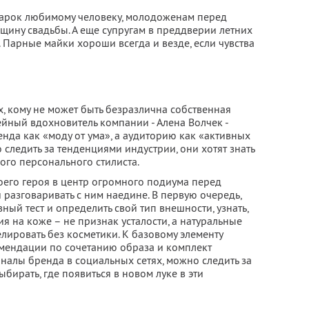
арок любимому человеку, молодоженам перед
щину свадьбы. А еще супругам в преддверии летних
 Парные майки хороши всегда и везде, если чувства
х, кому не может быть безразлична собственная
ейный вдохновитель компании - Алена Волчек -
нда как «моду от ума», а аудиторию как «активных
 следить за тенденциями индустрии, они хотят знать
ного персонального стилиста.
оего героя в центр огромного подиума перед
разговаривать с ним наедине. В первую очередь,
ный тест и определить свой тип внешности, узнать,
ия на коже – не признак усталости, а натуральные
лировать без косметики. К базовому элементу
мендации по сочетанию образа и комплект
аналы бренда в социальных сетях, можно следить за
бирать, где появиться в новом луке в эти