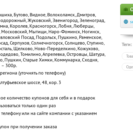
О
ашиха, Бутово, Видное, Волоколамск, Дмитров,
нодорожный, Жуковский, Звенигород, Зеленоград,
s
омна, Королев, Красногорск, Лобня, Люберцы,
, Московский, Мытищи, Наро-Фоминск, Ногинск,
вловский Посад, Подольск, Пушкино, Раменское,
осад, Серпухов, Солнечногорск, Солнцево, Ступино,
Теги:
росталь, Щелково, Ново-Переделкино, Кожухово,
одедово, Томилино, Апрелевка, Островцы, Шатура,
Тов
, Пушкин, Старые Химки, Коммунарка, Сходня,
 – 300р.
Оде
 региона (уточнять по телефону)
лтуфьевское шоссе, 48, кор. 3
ое количество купонов для себя и в подарок
зоваться только один раз
телефону или на сайте компании с указанием
упон при получении заказа