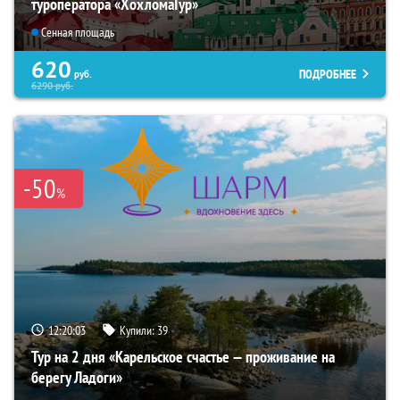
туроператора «ХохломаТур»
Сенная площадь
620
ПОДРОБНЕЕ
руб.
6290
руб.
-50
%
12:20:02
Купили:
39
Тур на 2 дня «Карельское счастье — проживание на
берегу Ладоги»