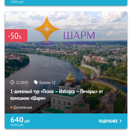
3300
руб.
-50
%
12:20:02
Купили:
12
1-дневный тур «Псков — Изборск — Печоры» от
компании «Шарм»
Достоевская
640
ПОДРОБНЕЕ
руб.
5100
руб.