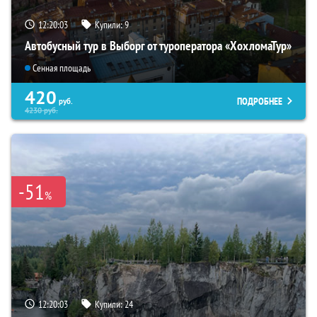
12:20:02
Купили:
9
Автобусный тур в Выборг от туроператора «ХохломаТур»
Сенная площадь
420
ПОДРОБНЕЕ
руб.
4230
руб.
-51
%
12:20:02
Купили:
24