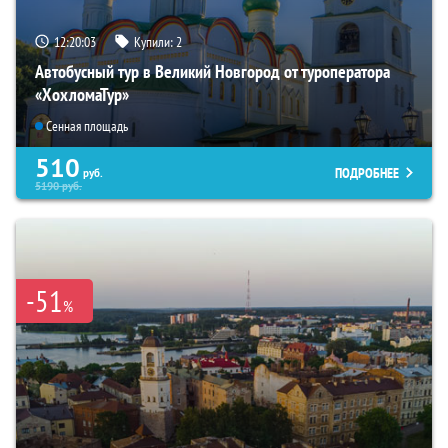
12:20:02
Купили:
2
Автобусный тур в Великий Новгород от туроператора
«ХохломаТур»
Сенная площадь
510
ПОДРОБНЕЕ
руб.
5190
руб.
-51
%