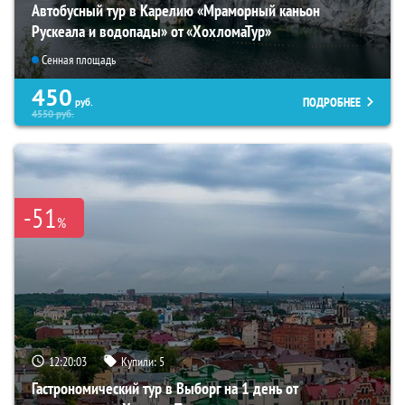
Автобусный тур в Карелию «Мраморный каньон
Рускеала и водопады» от «ХохломаТур»
Сенная площадь
450
ПОДРОБНЕЕ
руб.
4550
руб.
-51
%
12:20:02
Купили:
5
Гастрономический тур в Выборг на 1 день от