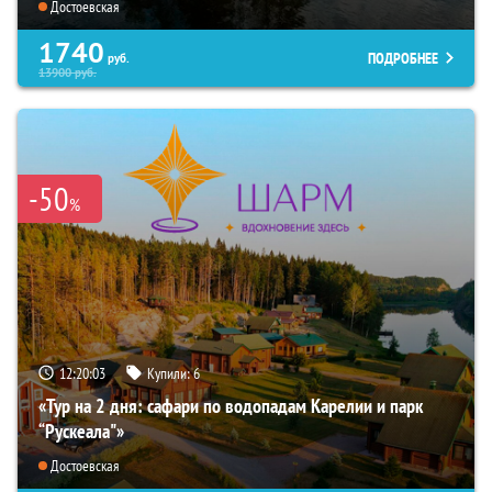
Достоевская
1740
ПОДРОБНЕЕ
руб.
13900
руб.
-50
%
12:20:02
Купили:
6
«Тур на 2 дня: сафари по водопадам Карелии и парк
“Рускеала"»
Достоевская