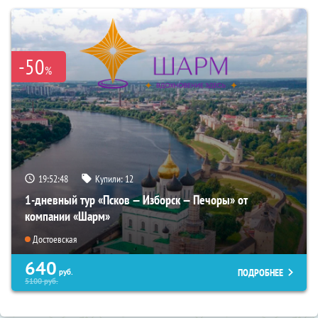
-50
%
19:52:47
Купили:
12
1-дневный тур «Псков — Изборск — Печоры» от
компании «Шарм»
Достоевская
640
ПОДРОБНЕЕ
руб.
5100
руб.