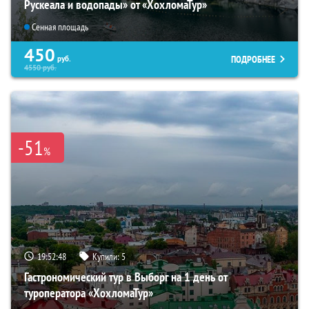
Рускеала и водопады» от «ХохломаТур»
Сенная площадь
450
ПОДРОБНЕЕ
руб.
4550
руб.
-51
%
19:52:47
Купили:
5
Гастрономический тур в Выборг на 1 день от
туроператора «ХохломаТур»