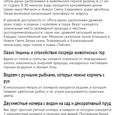
«Йога-дача» расположена в живописной горной долине, в 22 км
от Судака. В 30 минутах езды находятся красивейшие дикие
пляжи мыса Меганом и Нового Света. Ежедневно ходят автобусы.
Также возможна организация трансфера по запросу.
В шаговой доступности от «Йога-дачи» расположен древний
храм, озеро и родник с купелями в горах. Вкруг находятся
уникальные места заповедной природы и местные
достопримечательности, такие как: древний потухший вулкан
Карадаг, таинственный мыс Меганом, сказочная тропа Голицына в
Новом Свете, Белая скала, Топалёвский и Кизилташский
монастыри, парк тигров и львов «Тайган».
Оазис тишины и спокойствия посреди живописных гор
Вдали от толпы и суеты вы сможете отвлечься от повседневных
хлопот, наполниться энергией природы, насладиться чистейшим
горным воздухом и пением птиц.
Водоем с ручными рыбками, которых можно кормить с
рук
В нескольких метрах от номеров находится водоём, в котором
плавают цветастые рыбки, а по утрам раскрываются чудесные
цветы.
Двухместные номера с видом на сад и декоративный пруд
Вас ждут простые уютные номера, в каждом из которых находятся
2 одноместные кровати и полочки для вещей. Постельное бельё,