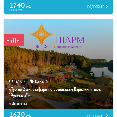
1740
ПОДРОБНЕЕ
руб.
13900
руб.
-50
%
19:52:47
Купили:
6
«Тур на 2 дня: сафари по водопадам Карелии и парк
“Рускеала"»
Достоевская
1620
ПОДРОБНЕЕ
руб.