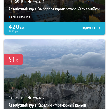
19:52:47
Купили:
9
Автобусный тур в Выборг от туроператора «ХохломаТур»
Сенная площадь
420
ПОДРОБНЕЕ
руб.
4230
руб.
-51
%
19:52:47
Купили:
24
Автобусный тур в Карелию «Мраморный каньон