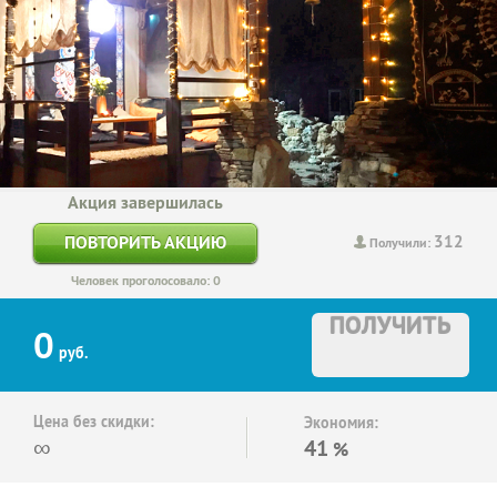
Акция завершилась
312
ПОВТОРИТЬ АКЦИЮ
Получили:
Человек проголосовало: 0
ПОЛУЧИТЬ
0
руб.
Цена без скидки:
Экономия:
∞
41
%