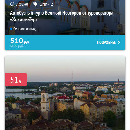
19:52:47
Купили:
2
Автобусный тур в Великий Новгород от туроператора
«ХохломаТур»
Сенная площадь
510
ПОДРОБНЕЕ
руб.
5190
руб.
-51
%