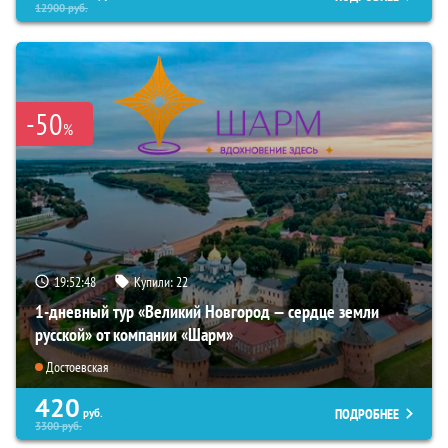
12900
руб.
-50
%
19:52:47
Купили:
22
1-дневный тур «Великий Новгород — сердце земли
русской» от компании «Шарм»
Достоевская
420
ПОДРОБНЕЕ
руб.
3300
руб.