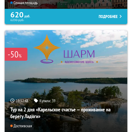
Сенная площадь
620
ПОДРОБНЕЕ
руб.
6290
руб.
-50
%
19:52:47
Купили:
39
Тур на 2 дня «Карельское счастье — проживание на
берегу Ладоги»
Достоевская