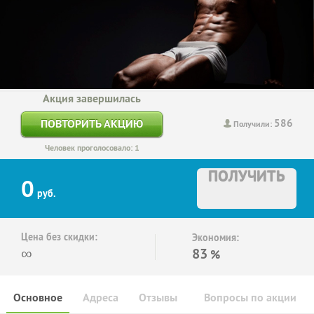
Акция завершилась
586
ПОВТОРИТЬ АКЦИЮ
Получили:
Человек проголосовало: 1
ПОЛУЧИТЬ
0
руб.
Цена без скидки:
Экономия:
∞
83
%
Основное
Адреса
Отзывы
Вопросы по акции