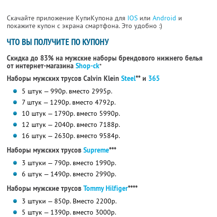
Скачайте приложение КупиКупона для
IOS
или
Android
и
покажите купон с экрана смартфона. Это удобно :)
ЧТО ВЫ ПОЛУЧИТЕ ПО КУПОНУ
Скидка до 83% на мужские наборы брендового нижнего белья
от интернет-магазина
Shop-ck
*
Наборы мужских трусов Calvin Klein
Steel
** и
365
5 штук — 990р. вместо 2995р.
7 штук — 1290р. вместо 4792р.
10 штук — 1790р. вместо 5990р.
12 штук — 2040р. вместо 7188р.
16 штук — 2630р. вместо 9584р.
Наборы мужских трусов
Supreme
***
3 штуки — 790р. вместо 1990р.
6 штук — 1490р. вместо 2990р.
Наборы мужские трусов
Tommy Hilfiger
****
3 штуки — 850р. Вместо 2200р.
5 штук — 1390р. вместо 3000р.