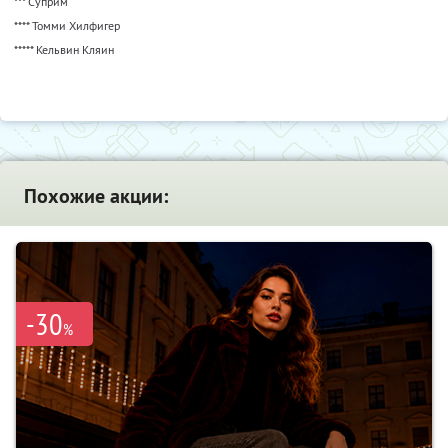
*** Суприм
**** Томми Хилфигер
***** Кельвин Кляин
Похожие акции:
-30
%