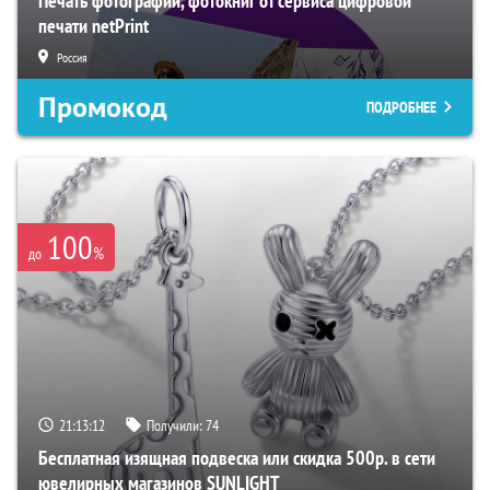
Печать фотографий, фотокниг от сервиса цифровой
печати netPrint
Россия
Промокод
ПОДРОБНЕЕ
100
%
до
21:13:10
Получили:
74
Бесплатная изящная подвеска или скидка 500р. в сети
ювелирных магазинов SUNLIGHT