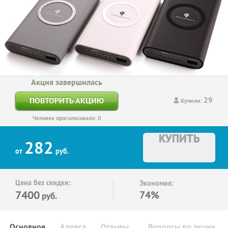
Акция завершилась
29
ПОВТОРИТЬ АКЦИЮ
Купили:
Человек проголосовало: 0
КУПИТЬ
282
от
руб.
Цена без скидки:
Экономия:
7400
74%
руб.
Основное
Адреса
Отзывы
Вопросы по акции