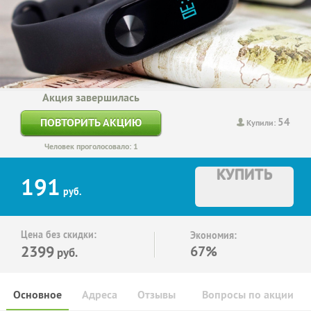
Акция завершилась
54
ПОВТОРИТЬ АКЦИЮ
Купили:
Человек проголосовало: 1
КУПИТЬ
191
руб.
Цена без скидки:
Экономия:
2399
67%
руб.
Основное
Адреса
Отзывы
Вопросы по акции