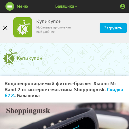
Меню
Балашиха
КупиКупон
Мобильное приложение
Загрузить
ещё удобнее
Водонепроницаемый фитнес-браслет Xiaomi Mi
Band 2 от интернет-магазина Shoppingmsk.
Скидка
67%
. Балашиха