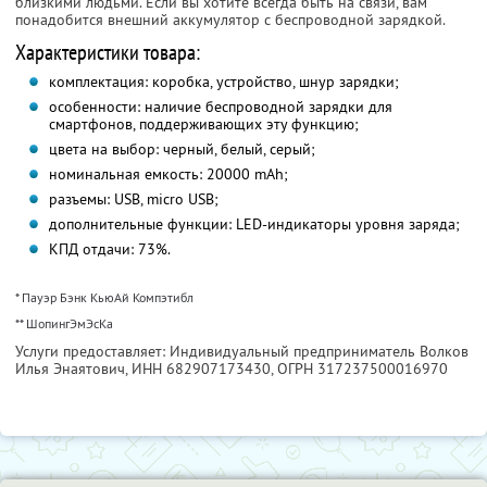
близкими людьми. Если вы хотите всегда быть на связи, вам
понадобится внешний аккумулятор с беспроводной зарядкой.
Характеристики товара:
комплектация: коробка, устройство, шнур зарядки;
особенности: наличие беспроводной зарядки для
смартфонов, поддерживающих эту функцию;
цвета на выбор: черный, белый, серый;
номинальная емкость: 20000 mAh;
разъемы: USB, micro USB;
дополнительные функции: LED-индикаторы уровня заряда;
КПД отдачи: 73%.
* Пауэр Бэнк КьюАй Компэтибл
** ШопингЭмЭсКа
Услуги предоставляет: Индивидуальный предприниматель Волков
Илья Энаятович,
ИНН 682907173430
, ОГРН 317237500016970