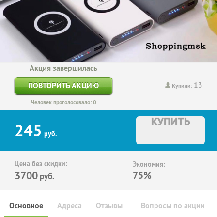
Акция завершилась
13
ПОВТОРИТЬ АКЦИЮ
Купили:
Человек проголосовало: 0
КУПИТЬ
245
руб.
Цена без скидки:
Экономия:
3700
75%
руб.
Основное
Адреса
Отзывы
Вопросы по акции