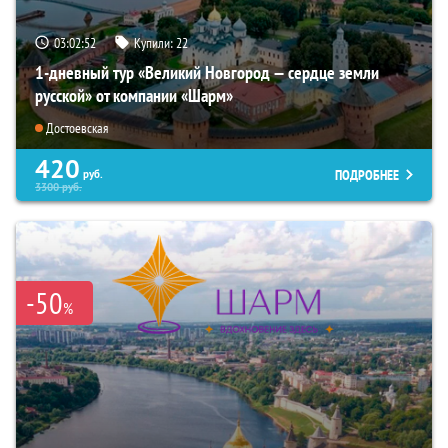
03:02:51
Купили:
22
1-дневный тур «Великий Новгород — сердце земли
русской» от компании «Шарм»
Достоевская
420
ПОДРОБНЕЕ
руб.
3300
руб.
-50
%