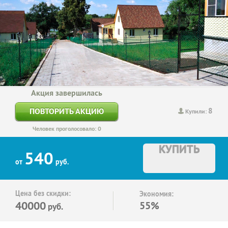
Акция завершилась
8
ПОВТОРИТЬ АКЦИЮ
Купили:
Человек проголосовало: 0
КУПИТЬ
540
от
руб.
Цена без скидки:
Экономия:
40000
55%
руб.