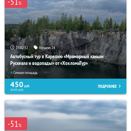
-51
%
03:02:51
Купили:
24
Автобусный тур в Карелию «Мраморный каньон
Рускеала и водопады» от «ХохломаТур»
Сенная площадь
450
ПОДРОБНЕЕ
руб.
4550
руб.
-51
%