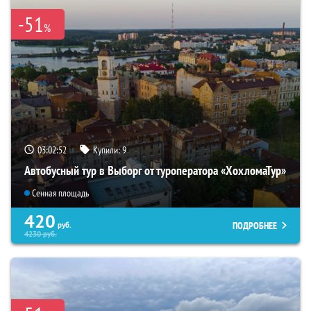
-51
%
03:02:51
Купили:
9
Автобусный тур в Выборг от туроператора «ХохломаТур»
Сенная площадь
420
ПОДРОБНЕЕ
руб.
4230
руб.