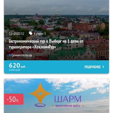
03:02:51
Купили:
5
Гастрономический тур в Выборг на 1 день от
туроператора «ХохломаТур»
Сенная площадь
620
ПОДРОБНЕЕ
руб.
6290
руб.
-50
%