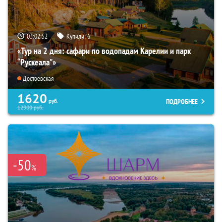
03:02:51
Купили:
6
«Тур на 2 дня: сафари по водопадам Карелии и парк
“Рускеала"»
Достоевская
1620
ПОДРОБНЕЕ
руб.
12900
руб.
-50
%