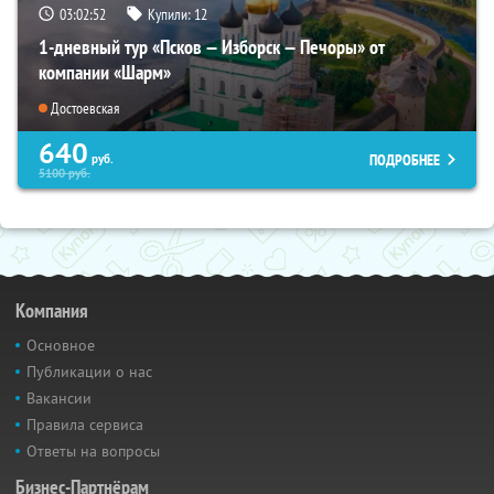
03:02:51
Купили:
12
1-дневный тур «Псков — Изборск — Печоры» от
компании «Шарм»
Достоевская
640
ПОДРОБНЕЕ
руб.
5100
руб.
Компания
Основное
Публикации о нас
Вакансии
Правила сервиса
Ответы на вопросы
Бизнес-Партнёрам