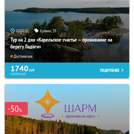
03:02:51
Купили:
39
Тур на 2 дня «Карельское счастье — проживание на
берегу Ладоги»
Достоевская
1740
ПОДРОБНЕЕ
руб.
13900
руб.
-50
%