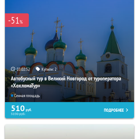
-51
%
03:02:51
Купили:
2
Автобусный тур в Великий Новгород от туроператора
«ХохломаТур»
Сенная площадь
510
ПОДРОБНЕЕ
руб.
5190
руб.