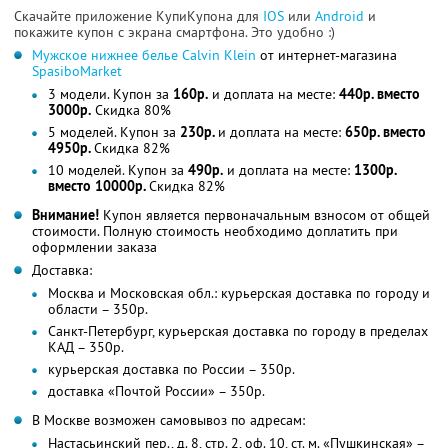
Скачайте приложение КупиКупона для
IOS
или
Android
и
покажите купон с экрана смартфона. Это удобно :)
Мужское нижнее белье Calvin Klein
от интернет-магазина
SpasiboMarket
3 модели. Купон за
160р.
и доплата на месте:
440р. вместо
3000р.
Скидка 80%
5 моделей. Купон за
230р.
и доплата на месте:
650р. вместо
4950р.
Скидка 82%
10 моделей. Купон за
490р.
и доплата на месте:
1300р.
вместо 10000р.
Скидка 82%
Внимание!
Купон является первоначальным взносом от общей
стоимости. Полную стоимость необходимо доплатить при
оформлении заказа
Доставка:
Москва и Московская обл.: курьерская доставка по городу и
области – 350р.
Санкт-Петербург, курьерская доставка по городу в пределах
КАД – 350р.
курьерская доставка по России – 350р.
доставка «Почтой России» – 350р.
В Москве возможен самовывоз по адресам:
Настасьинский пер., д. 8, стр. 2, оф. 10, ст. м. «Пушкинская» –