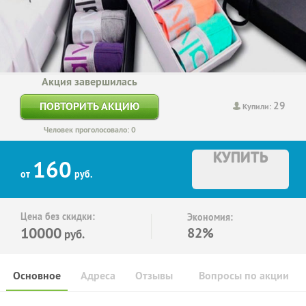
Акция завершилась
29
ПОВТОРИТЬ АКЦИЮ
Купили:
Человек проголосовало: 0
КУПИТЬ
160
от
руб.
Цена без скидки:
Экономия:
10000
82%
руб.
Основное
Адреса
Отзывы
Вопросы по акции