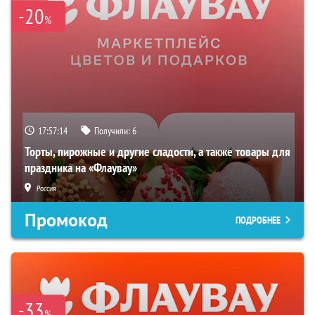
-20
%
17:57:13
Получили:
6
Торты, пирожные и другие сладости, а также товары для
праздника на «Флаувау»
Россия
Промокод
ПОДРОБНЕЕ
-33
%