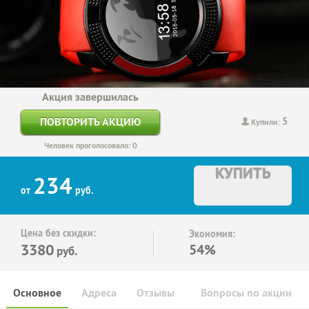
Акция завершилась
5
ПОВТОРИТЬ АКЦИЮ
Купили:
Человек проголосовало: 0
КУПИТЬ
234
от
руб.
Цена без скидки:
Экономия:
3380
54%
руб.
Основное
Адреса
Отзывы
Вопросы по акции