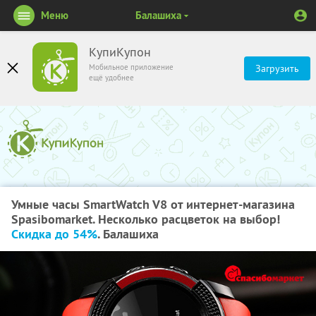
Меню
Балашиха
КупиКупон
Мобильное приложение
Загрузить
ещё удобнее
Умные часы SmartWatch V8 от интернет-магазина
Spasibomarket. Несколько расцветок на выбор!
Скидка до 54%
. Балашиха