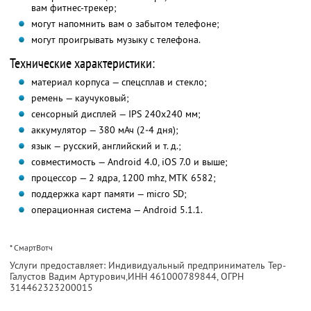
вам фитнес-трекер;
могут напомнить вам о забытом телефоне;
могут проигрывать музыку с телефона.
Технические характеристики:
материал корпуса — спецсплав и стекло;
ремень — каучуковый;
сенсорный дисплей — IPS 240х240 мм;
аккумулятор — 380 мАч (2‒4 дня);
язык — русский, английский и т. д.;
совместимость — Android 4.0, iOS 7.0 и выше;
процессор — 2 ядра, 1200 mhz, MTK 6582;
поддержка карт памяти — micro SD;
операционная система — Android 5.1.1.
* СмартВотч
Услуги предоставляет: Индивидуальный предприниматель Тер-
Галустов Вадим Артурович,
ИНН 461000789844
, ОГРН
314462323200015