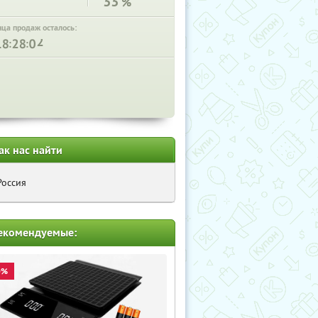
33
%
нца продаж осталось:
:
:
ак нас найти
Россия
екомендуемые:
0%