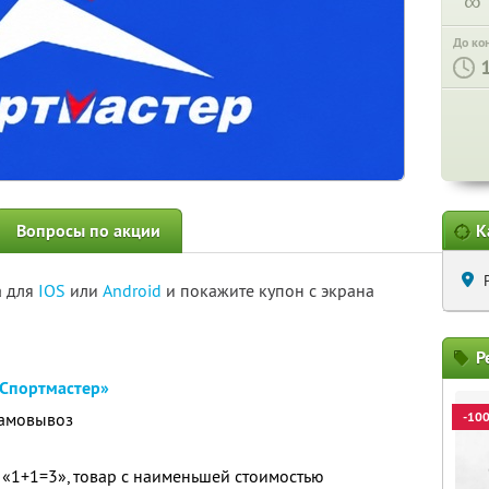
∞
До ко
Вопросы по акции
К
а для
IOS
или
Android
и покажите купон с экрана
Р
Спортмастер»
самовывоз
-10
и «1+1=3», товар с наименьшей стоимостью