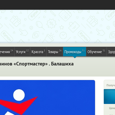
24
12
1
26
51
31
ечения
Услуги
Красота
Товары
Промокоды
Обучение
Здор
зинов «Спортмастер» . Балашиха
Получ
Цена