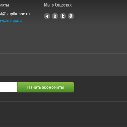
такты
Мы в Соцсетях
si@kupikupon.ru
аться с нами