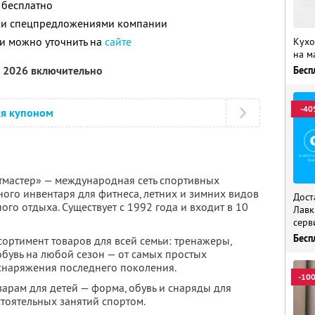
 бесплатно
ими спецпредложениями компании
и можно уточнить на
сайте
Кухо
на м
а 2026 включительно
Бесп
-40
ся купоном
тмастер» — международная сеть спортивных
ого инвентаря для фитнеса, летних и зимних видов
Дост
ного отдыха. Существует с 1992 года и входит в 10
Лавк
серв
Бесп
ортимент товаров для всей семьи: тренажеры,
обувь на любой сезон — от самых простых
снаряжения последнего поколения.
-10
арам для детей — форма, обувь и снаряды для
стоятельных занятий спортом.