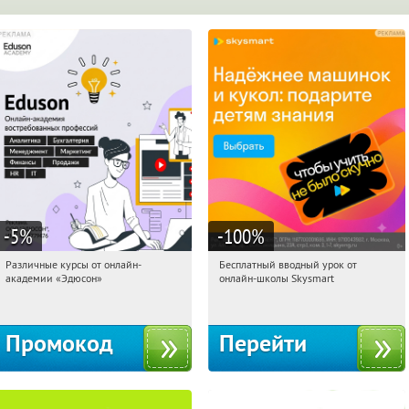
-5
%
-100
%
Различные курсы от онлайн-
Бесплатный вводный урок от
21:21:31
Получили:
2
21:21:31
Получи первым!
академии «Эдюсон»
онлайн-школы Skysmart
Россия
Россия
Промокод
Перейти