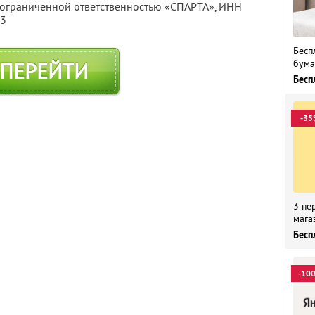
с ограниченной ответственностью «СПАРТА»,
ИНН
13
Бесп
бума
ПЕРЕЙТИ
Бесп
-35
3 пе
мага
Бесп
-10