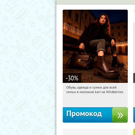
-30
%
Обувь, одежда и сумки для всей
21:21:31
Получили:
30
семьи в магазине kari на Wildberries
Россия
Промокод