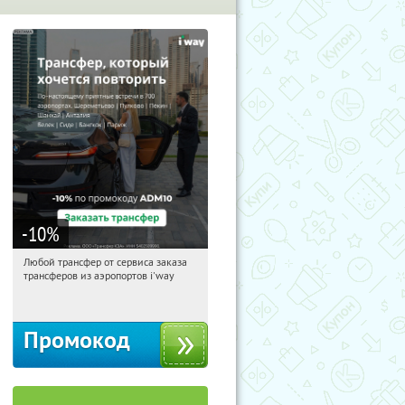
-10
%
Любой трансфер от сервиса заказа
21:21:31
Получи первым!
трансферов из аэропортов i'way
Россия
Промокод