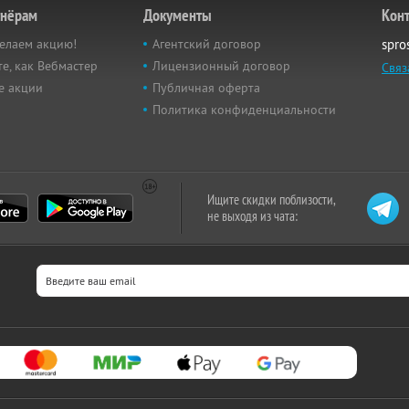
тнёрам
Документы
Кон
елаем акцию!
Агентский договор
spro
е, как Вебмастер
Лицензионный договор
Связ
е акции
Публичная оферта
Политика конфиденциальности
Ищите скидки поблизости,
не выходя из чата: