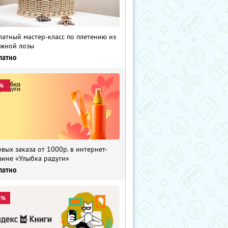
латный мастер-класс по плетению из
жной лозы
латно
%
рвых заказа от 1000р. в интернет-
зине «Улыбка радуги»
латно
0%