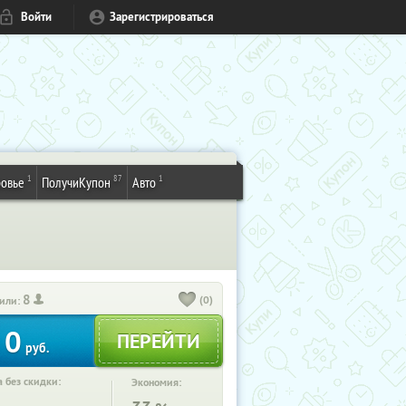
Войти
Зарегистрироваться
1
87
1
овье
ПолучиКупон
Авто
8
(0)
или:
0
руб.
 без скидки:
Экономия: