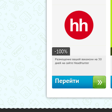
-100
%
Размещение вашей вакансии на 30
21:21:31
Получи первым!
дней на сайте HeadHunter
Россия
Перейти