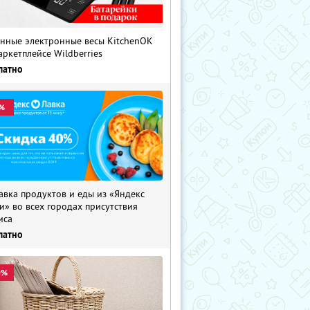
нные электронные весы KitchenOK
аркетплейсе Wildberries
латно
%
авка продуктов и еды из «Яндекс
и» во всех городах присутствия
иса
латно
0%