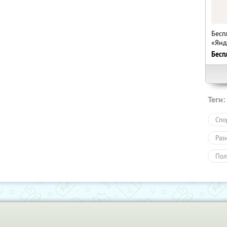
Бесп
«Янд
Бесп
Теги:
Спо
Раз
Пол