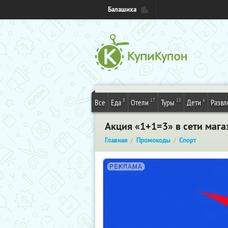
Балашиха
8
17
13
6
Все
Еда
Отели
Туры
Дети
Развл
Акция «1+1=3» в сети мага
Главная
Промокоды
Спорт