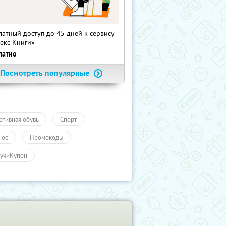
латный доступ до 45 дней к сервису
екс Книги»
латно
Посмотреть популярные
ртивная обувь
Спорт
ное
Промокоды
учиКупон