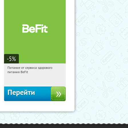
-5
%
Питание от сервиса здорового
21:21:31
Получи первым!
питания BeFit
Россия
Перейти