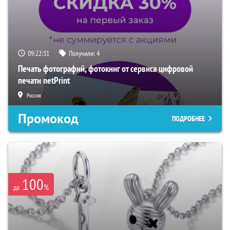
09:22:30
Получили:
4
Печать фотографий, фотокниг от сервиса цифровой
печати netPrint
Россия
Промокод
ПОДРОБНЕЕ
100
%
до