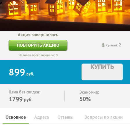
Акция завершилась
2
ПОВТОРИТЬ АКЦИЮ
Купили:
Человек проголосовало: 0
КУПИТЬ
899
руб.
Цена без скидки:
Экономия:
1799
50%
руб.
Основное
Адреса
Отзывы
Вопросы по акции