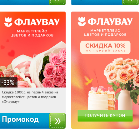
-33
%
Скидка 1000р. на первый заказ на
08:18:53
Получили:
18
маркетплейсе цветов и подарков
Россия
«Флаувау»
Промокод