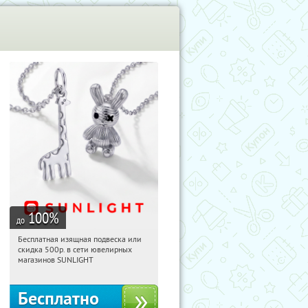
100
%
до
Бесплатная изящная подвеска или
08:18:53
Получили:
73
скидка 500р. в сети ювелирных
Россия
магазинов SUNLIGHT
Бесплатно