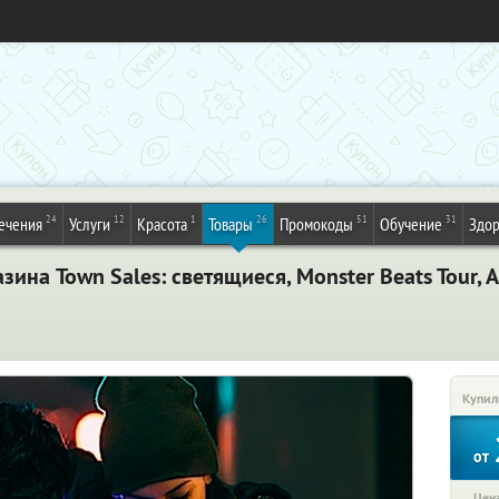
24
12
1
26
51
31
ечения
Услуги
Красота
Товары
Промокоды
Обучение
Здор
ина Town Sales: светящиеся, Monster Beats Tour, A
Купил
от
Цена