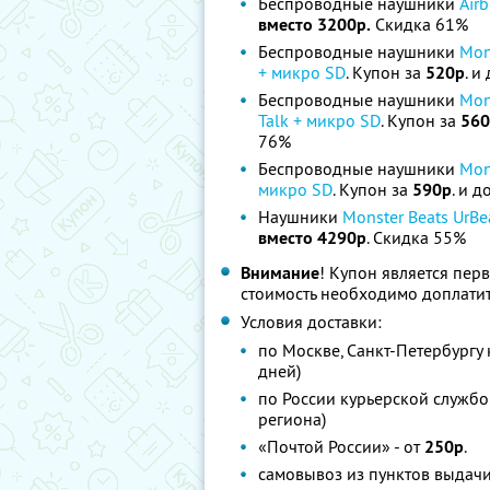
Беспроводные наушники
Airb
вместо 3200р.
Скидка 61%
Беспроводные наушники
Mon
+ микро SD
. Купон за
520р
. и
Беспроводные наушники
Mon
Talk + микро SD
. Купон за
560
76%
Беспроводные наушники
Mon
микро SD
. Купон за
590р
. и д
Наушники
Monster Beats UrBe
вместо 4290р
. Скидка 55%
Внимание
! Купон является пер
стоимость необходимо доплатит
Условия доставки:
по Москве, Санкт-Петербургу
дней)
по России курьерской службо
региона)
«Почтой России» - от
250р
.
самовывоз из пунктов выдачи