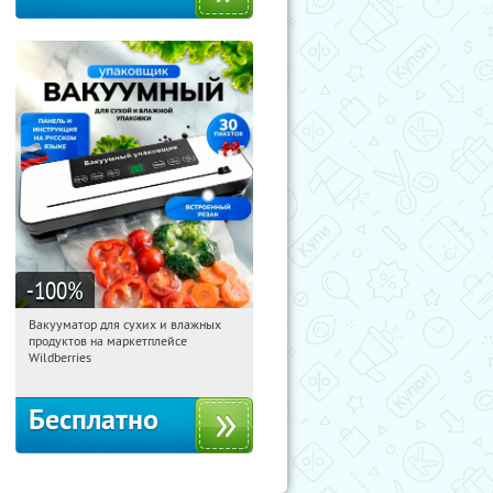
-100
%
Вакууматор для сухих и влажных
08:18:53
Получили:
186
продуктов на маркетплейсе
Россия
Wildberries
Бесплатно