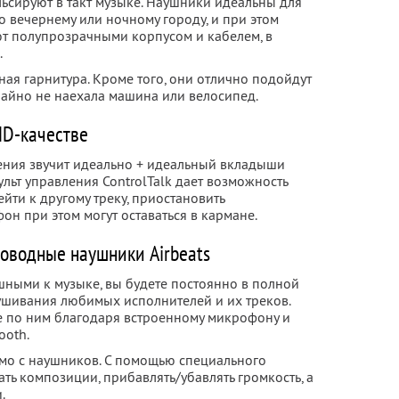
льсируют в такт музыке. Наушники идеальны для
о вечернему или ночному городу, и при этом
ют полупрозрачными корпусом и кабелем, в
.
ая гарнитура. Кроме того, они отлично подойдут
чайно не наехала машина или велосипед.
 HD-качестве
ния звучит идеально + идеальный вкладыши
льт управления ControlTalk дает возможность
ейти к другому треку, приостановить
он при этом могут оставаться в кармане.
оводные наушники Airbeats
шными к музыке, вы будете постоянно в полной
ушивания любимых исполнителей и их треков.
е по ним благодаря встроенному микрофону и
ooth.
мо с наушников. С помощью специального
ь композиции, прибавлять/убавлять громкость, а
.