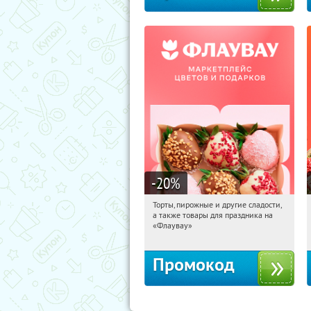
-20
%
Торты, пирожные и другие сладости,
08:18:53
Получили:
6
а также товары для праздника на
Россия
«Флаувау»
Промокод