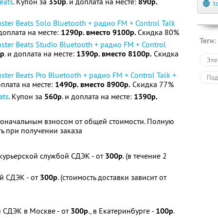
eats
. Купон за
350р
. и доплата на месте:
890р.
t
ster Beats Solo Bluetooth + радио FM + Control Talk
 доплата на месте:
1290р. вместо 9100р.
Скидка 80%
Теги:
ster Beats Studio Bluetooth + радио FM + Control
р
. и доплата на месте:
1390р. вместо 8100р.
Скидка
Эле
ster Beats Pro Bluetooth + радио FM + Control Talk +
Под
оплата на месте:
1490р. вместо 8900р.
Скидка 77%
ats
. Купон за
560р
. и доплата на месте:
1390р.
воначальным взносом от общей стоимости. Полную
ь при получении заказа
 курьерской службой СДЭК - от
300р
. (в течение 2
й СДЭК - от
300р
. (стоимость доставки зависит от
 СДЭК в Москве - от
300р
., в Екатеринбурге -
100р
.