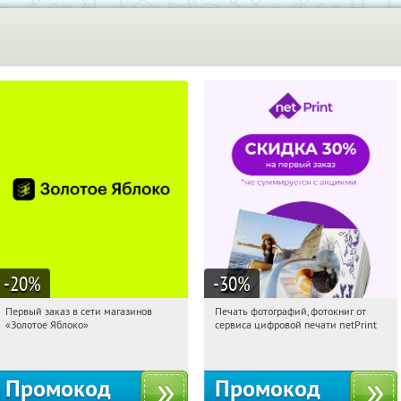
-20
%
-30
%
Первый заказ в сети магазинов
Печать фотографий, фотокниг от
08:18:53
Получи первым!
08:18:53
Получили:
4
«Золотое Яблоко»
сервиса цифровой печати netPrint
Россия
Россия
Промокод
Промокод