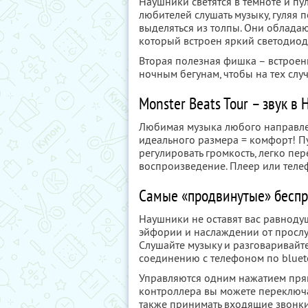
Наушники светятся в темноте и пу
любителей слушать музыку, гуляя п
выделяться из толпы. Они облада
который встроен яркий светодиод
Вторая полезная фишка – встроенн
ночным бегунам, чтобы на тех слу
Monster Beats Tour – звук в
Любимая музыка любого направле
идеального размера = комфорт! Пу
регулировать громкость, легко пер
воспроизведение. Плеер или телеф
Самые «продвинутые» беспр
Наушники не оставят вас равноду
эйфории и наслаждении от просл
Слушайте музыку и разговаривайт
соединению с телефоном по bluet
Управляются одним нажатием пря
контроллера вы можете переключат
также принимать входящие звонки