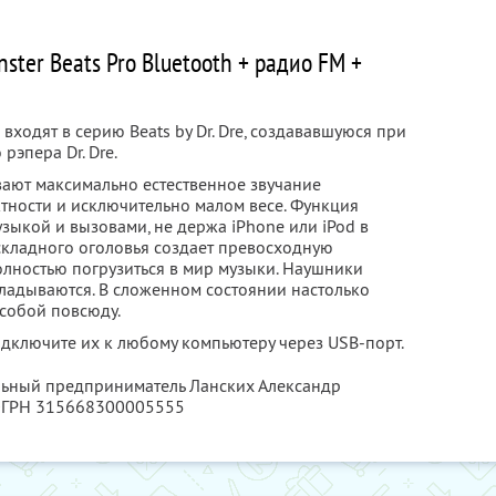
ter Beats Pro Bluetooth + радио FM +
входят в серию Beats by Dr. Dre, создававшуюся при
рэпера Dr. Dre.
вают максимально естественное звучание
тности и исключительно малом весе. Функция
узыкой и вызовами, не держа iPhone или iPod в
складного оголовья создает превосходную
лностью погрузиться в мир музыки. Наушники
кладываются. В сложенном состоянии настолько
 собой повсюду.
дключите их к любому компьютеру через USB-порт.
льный предприниматель Ланских Александр
 ОГРН 315668300005555