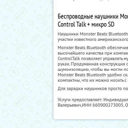
Беспроводные наушники Mons
Control Talk + микро SD
Наушники Monster Beats Bluetooth 
участии известного американского 
Monster Beats Bluetooth обеспечи
высочайшего качества при компак
ControlTalk позволяет управлять м
руках. Продуманная конструкция 
шумоизоляцию, чтобы вы могли по
Monster Beats Bluetooth удобно с
компактны, что их можно носить с
Для зарядки наушников просто по
Услуги предоставляет: Индивидуа
Валерьевич,
ИНН 660900273005
,