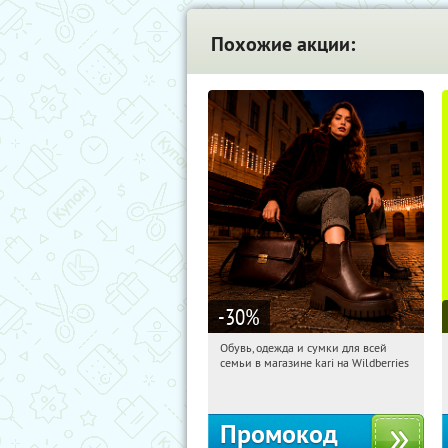
Похожие акции:
-30
%
Обувь, одежда и сумки для всей
08:18:53
Получили:
31
семьи в магазине kari на Wildberries
Россия
Промокод