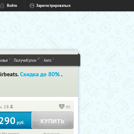
Войти
Зарегистрироваться
1
87
1
овье
ПолучиКупон
Авто
irbeats.
Скидка до 80%
.
18
(0)
и:
290
КУПИТЬ
руб.
 без скидки: