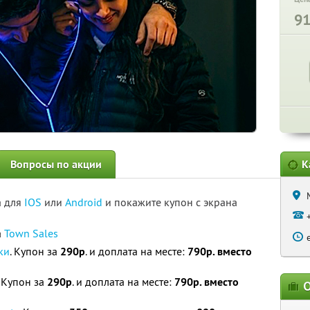
9
Вопросы по акции
К
а для
IOS
или
Android
и покажите купон с экрана
а
Town Sales
ки
. Купон за
290р
. и доплата на месте:
790р. вместо
. Купон за
290р
. и доплата на месте:
790р. вместо
О