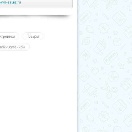
own-sales.ru
ктроника
Товары
арки, сувениры