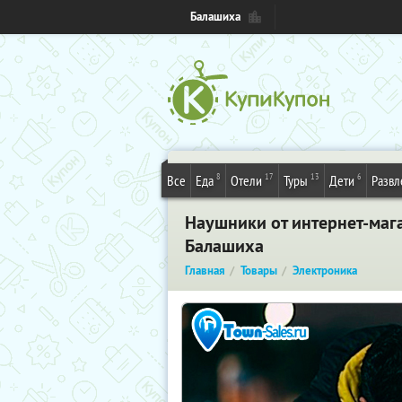
Балашиха
8
17
13
6
Все
Еда
Отели
Туры
Дети
Развл
Наушники от интернет-магаз
Балашиха
Главная
Товары
Электроника