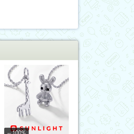
100
%
до