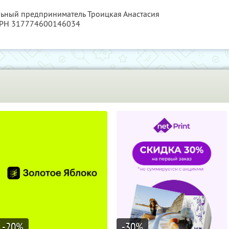
льный предприниматель Троицкая Анастасия
ГРН 317774600146034
-20
%
-30
%