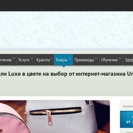
24
12
1
26
51
31
ечения
Услуги
Красота
Товары
Промокоды
Обучение
Здор
и Luxe в цвете на выбор от интернет-магазина U
Купил
от
Цена