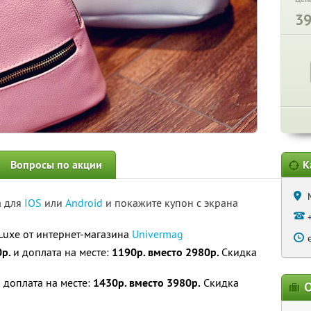
3
Вопросы по акции
К
а для
IOS
или
Android
и покажите купон с экрана
Luxe от интернет-магазина
Univermag
0р.
и доплата на месте:
1190р. вместо 2980р.
Скидка
 доплата на месте:
1430р. вместо 3980р.
Скидка
О