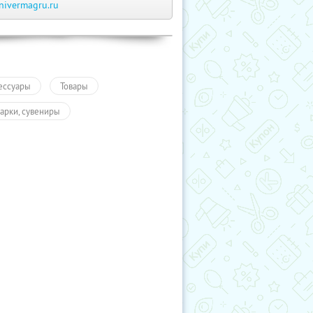
nivermagru.ru
ессуары
Товары
арки, сувениры