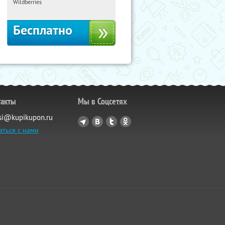
Россия
Wildberries
Бесплатно
такты
Мы в Соцсетях
si@kupikupon.ru
аться с нами