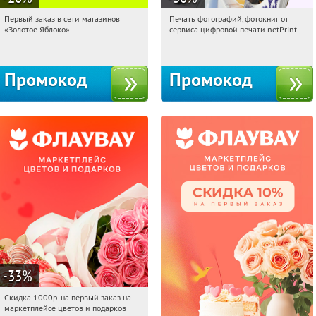
Первый заказ в сети магазинов
Печать фотографий, фотокниг от
16:03:22
Получи первым!
16:03:22
Получили:
4
«Золотое Яблоко»
сервиса цифровой печати netPrint
Россия
Россия
Промокод
Промокод
-33
%
Скидка 1000р. на первый заказ на
16:03:22
Получили:
18
маркетплейсе цветов и подарков