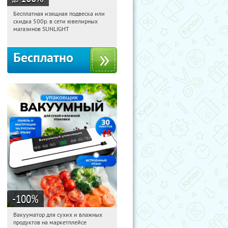
Бесплатная изящная подвеска или
16:03:22
Получили:
73
скидка 500р. в сети ювелирных
Россия
магазинов SUNLIGHT
Бесплатно
-100
%
Вакууматор для сухих и влажных
16:03:22
Получили:
182
продуктов на маркетплейсе