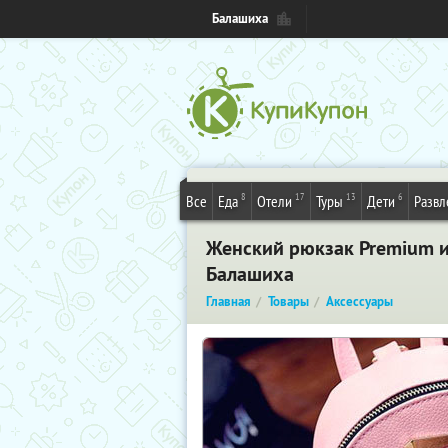
Балашиха
8
17
13
6
Все
Еда
Отели
Туры
Дети
Развл
Женский рюкзак Premium ил
Балашиха
Главная
Товары
Аксессуары