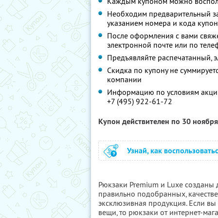
Каждым купоном можно восполь
Необходим предварительный за
указанием номера и кода купон
После оформления с вами свяж
электронной почте или по теле
Предъявляйте распечатанный, 
Скидка по купону не суммируе
компании
Информацию по условиям акции
+7 (495) 922-61-72
Купон действителен по 30 ноябр
Узнай, как воспользовать
Рюкзаки Premium и Luxe созданы д
правильно подобранных, качестве
эксклюзивная продукция. Если вы
вещи, то рюкзаки от интернет-ма