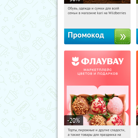
Обувь, одежда и сумки для всей
16:03:22
Получили:
30
семьи в магазине kari на Wildberries
Россия
Промокод
-20
%
Торты, пирожные и другие сладости,
16:03:22
Получили:
6
а также товары для праздника на