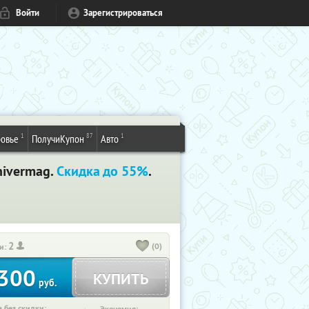
Войти
Зарегистрироваться
1
87
1
овье
ПолучиКупон
Авто
nivermag.
Скидка до 55%
.
2
(0)
и:
300
КУПИТЬ
руб.
 без скидки: