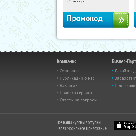
Россия
«Флаувау»
Промокод
Компания
Бизнес-Пар
Основное
Давайте сд
Публикации о нас
Заработайт
Вакансии
Прошедши
Правила сервиса
Ответы на вопросы
Все наши купоны доступны
через Мобильное Приложение: