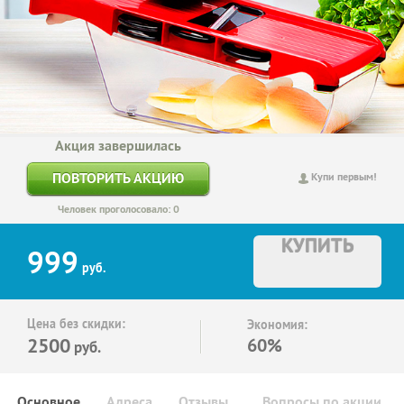
Акция завершилась
ПОВТОРИТЬ АКЦИЮ
Купи первым!
Человек проголосовало: 0
КУПИТЬ
999
руб.
Цена без скидки:
Экономия:
2500
60%
руб.
Основное
Адреса
Отзывы
Вопросы по акции