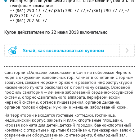
Информацию по условиям акции вы также можете уточнить по
телефонам компании:
+7 (861) 290-13-77, +7 (861) 290-77-77, +7 (861) 290-77-77, +7
(928) 210-77-77,
+7 (861) 202-50-77
Купон действителен по 22 июня 2018 включительно
Узнай, как воспользоваться купоном
Санаторий «Одиссея» расположен в Сочи на побережье Черного
моря в окружении живописных гор. Климат в сочетании с горным
воздухом, свежим морским бризом и развитой инфраструктурой
населенного пункта располагают к приятному отдыху. Основной
профиль санатория — лечение заболеваний сердечно-сосудистой
системы, опорно-двигательного аппарата, периферической
нервной системы, органов пищеварения, органов дыхания,
органов половой сферы мужчин и женщин, заболеваний кожи.
На территории находятся гостевые коттеджи, гостиница,
медицинский корпус, закрытый пляж, спортивные площадки,
игровая комната для детей, детский городок, банно-спортивный
комплекс с открытым и крытым бассейнами, тренажерным залом с
современным оборудованием, фитнес-центр, бильярдный зал,