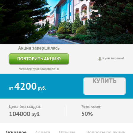
Акция завершилась
ПОВТОРИТЬ АКЦИЮ
Купи первым!
Человек проголосовало: 0
КУПИТЬ
4200
от
руб.
Цена без скидки:
Экономия:
104000
50%
руб.
Основное
Адреса
Отзывы
Вопросы по акции