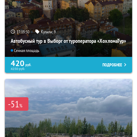
17:15:49
Купили:
9
Автобусный тур в Выборг от туроператора «ХохломаТур»
Сенная площадь
420
ПОДРОБНЕЕ
руб.
4230
руб.
-51
%