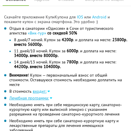
Скачайте приложение КупиКупона для
IOS
или
Android
и
покажите купон с экрана смартфона. Это удобно :)
Отдых в санатории «Одиссея» в Сочи от туристического
агентства
«Вик-тур»
со скидкой 50%
8 дней/7 ночей. Купон за
4200р
. и доплата на месте:
23800р.
вместо 56000р.
11 дней/10 ночей. Купон за
6000р
. и доплата на месте:
34000р. вместо 80000р.
14 дней/13 ночей. Купон за
7800р
. и доплата на месте:
44200р. вместо 104000р.
Внимание
! Купон — первоначальный взнос от общей
стоимости. Оставшуюся стоимость необходимо доплатить на
месте
В стоимость
входит:
Лечебная программа:
Необходимо иметь при себе медицинскую карту, санаторно-
курортную карту или выписной эпикриз с указанием
разрешения на проведение санаторно-курортного лечения
Необходимо иметь при себе санаторно-курортную карту и
лекарственные препараты для лечения имеющихся
заболеваний