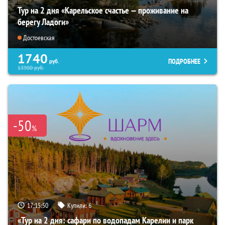
Тур на 2 дня «Карельское счастье — проживание на
берегу Ладоги»
Достоевская
1740
ПОДРОБНЕЕ
руб.
13900
руб.
-50
%
17:15:49
Купили:
6
«Тур на 2 дня: сафари по водопадам Карелии и парк