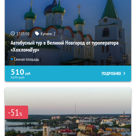
17:15:49
Купили:
2
Автобусный тур в Великий Новгород от туроператора
«ХохломаТур»
Сенная площадь
510
ПОДРОБНЕЕ
руб.
5190
руб.
-51
%