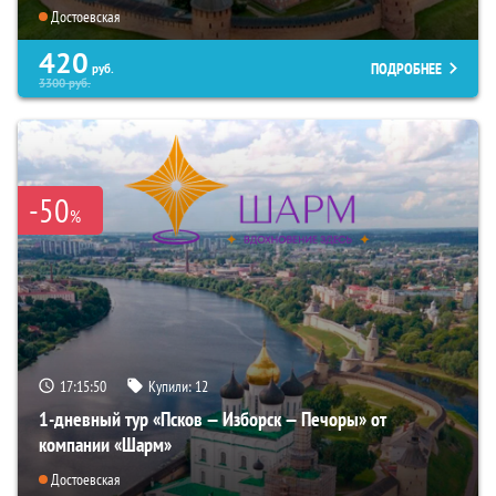
Достоевская
420
ПОДРОБНЕЕ
руб.
3300
руб.
-50
%
17:15:49
Купили:
12
1-дневный тур «Псков — Изборск — Печоры» от
компании «Шарм»
Достоевская