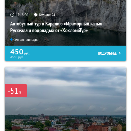
17:15:49
Купили:
24
Автобусный тур в Карелию «Мраморный каньон
Рускеала и водопады» от «ХохломаТур»
Сенная площадь
450
ПОДРОБНЕЕ
руб.
4550
руб.
-51
%