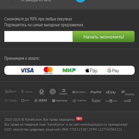
Сэкономьте до 90% при любых покупках
Подпишитесь на самые выгодные предложения
Принимаем к оплате:
2010-2026 © КупиКупон. Все права защищены.
Все права на товарный знак "КупиКупон" и на сайт www.kupikupon.ru принадлежат
OOO «Агентство цифровых решений» ИНН 7705523387, ОГРН 1127747063212