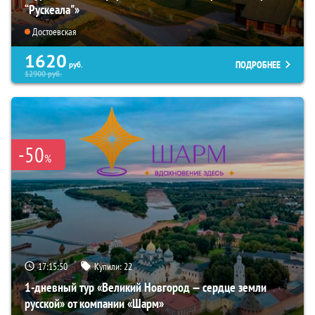
“Рускеала"»
Достоевская
1620
ПОДРОБНЕЕ
руб.
12900
руб.
-50
%
17:15:49
Купили:
22
1-дневный тур «Великий Новгород — сердце земли
русской» от компании «Шарм»