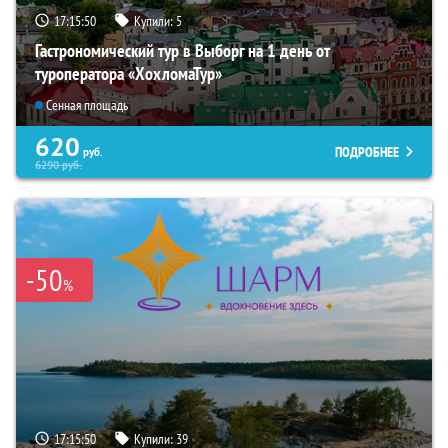
17:15:49
Купили:
5
Гастрономический тур в Выборг на 1 день от
туроператора «ХохломаТур»
Сенная площадь
620
ПОДРОБНЕЕ
руб.
6290
руб.
-50
%
17:15:49
Купили:
39