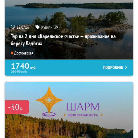
12:07:36
Купили:
39
Тур на 2 дня «Карельское счастье — проживание на
берегу Ладоги»
Достоевская
1740
ПОДРОБНЕЕ
руб.
13900
руб.
-50
%