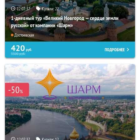
12:07:36
Купили:
22
1-дневный тур «Великий Новгород — сердце земли
русской» от компании «Шарм»
Достоевская
420
ПОДРОБНЕЕ
руб.
3300
руб.
-50
%
12:07:36
Купили:
12