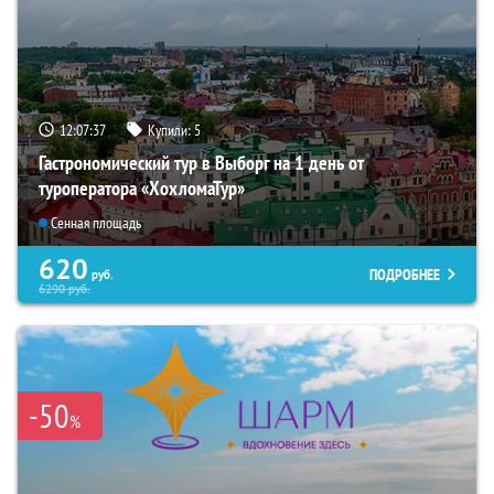
12:07:36
Купили:
5
Гастрономический тур в Выборг на 1 день от
туроператора «ХохломаТур»
Сенная площадь
620
ПОДРОБНЕЕ
руб.
6290
руб.
-50
%