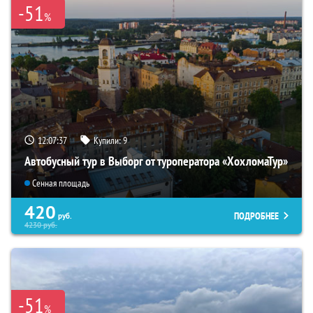
-51
%
12:07:36
Купили:
9
Автобусный тур в Выборг от туроператора «ХохломаТур»
Сенная площадь
420
ПОДРОБНЕЕ
руб.
4230
руб.
-51
%