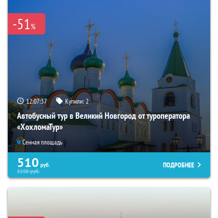
-51
%
12:07:36
Купили:
2
Автобусный тур в Великий Новгород от туроператора
«ХохломаТур»
Сенная площадь
510
ПОДРОБНЕЕ
руб.
5190
руб.