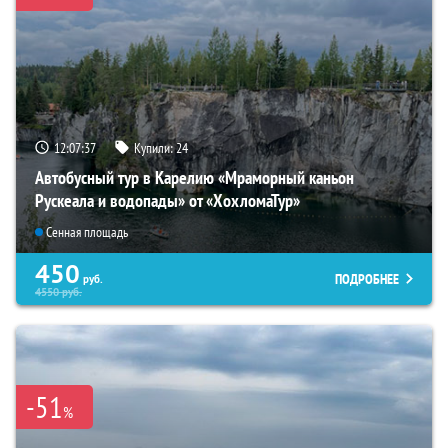
12:07:36
Купили:
24
Автобусный тур в Карелию «Мраморный каньон
Рускеала и водопады» от «ХохломаТур»
Сенная площадь
450
ПОДРОБНЕЕ
руб.
4550
руб.
-51
%