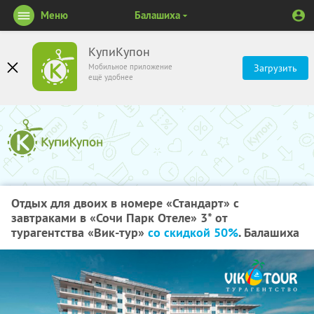
Меню
Балашиха
КупиКупон
Мобильное приложение
Загрузить
ещё удобнее
Отдых для двоих в номере «Стандарт» с
завтраками в «Сочи Парк Отеле» 3* от
турагентства «Вик-тур»
со скидкой 50%
. Балашиха