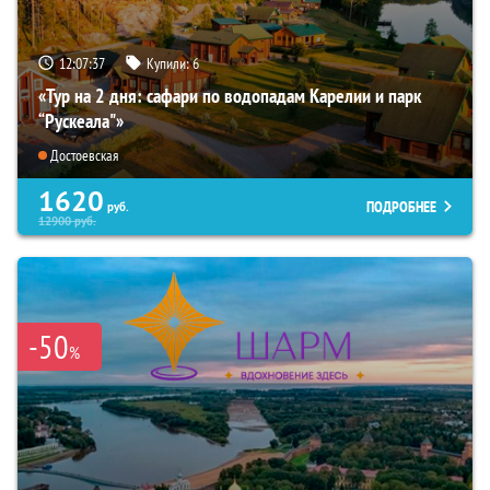
12:07:36
Купили:
6
«Тур на 2 дня: сафари по водопадам Карелии и парк
“Рускеала"»
Достоевская
1620
ПОДРОБНЕЕ
руб.
12900
руб.
-50
%