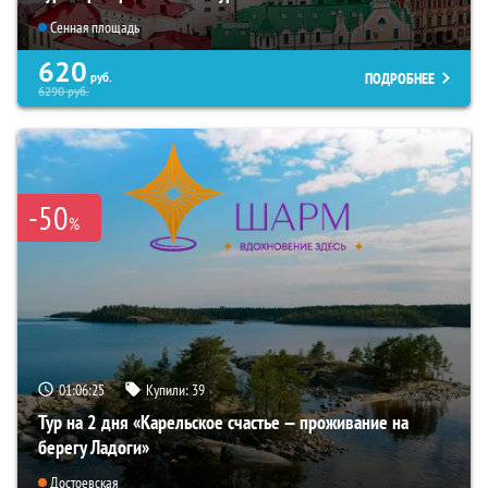
Сенная площадь
620
ПОДРОБНЕЕ
руб.
6290
руб.
-50
%
01:06:23
Купили:
39
Тур на 2 дня «Карельское счастье — проживание на
берегу Ладоги»
Достоевская