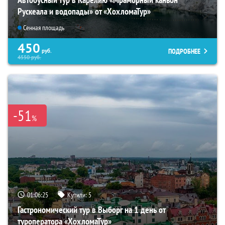
Рускеала и водопады» от «ХохломаТур»
Сенная площадь
450
ПОДРОБНЕЕ
руб.
4550
руб.
-51
%
01:06:23
Купили:
5
Гастрономический тур в Выборг на 1 день от
туроператора «ХохломаТур»