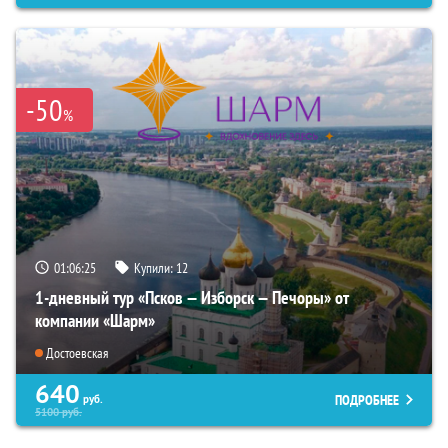
-50
%
01:06:23
Купили:
12
1-дневный тур «Псков — Изборск — Печоры» от
компании «Шарм»
Достоевская
640
ПОДРОБНЕЕ
руб.
5100
руб.