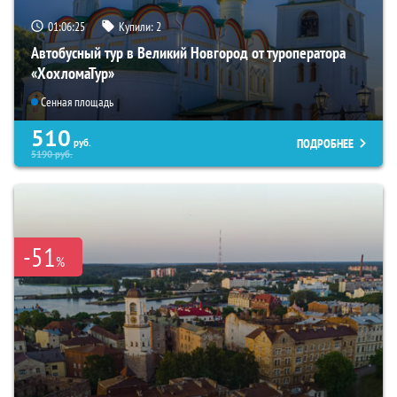
01:06:23
Купили:
2
Автобусный тур в Великий Новгород от туроператора
«ХохломаТур»
Сенная площадь
510
ПОДРОБНЕЕ
руб.
5190
руб.
-51
%