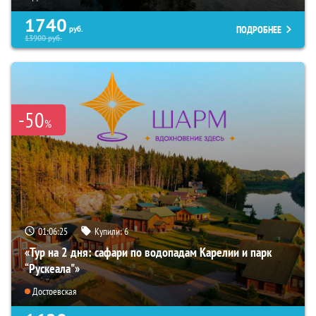
1740
ПОДРОБНЕЕ
руб.
13900
руб.
-50
%
01:06:23
Купили:
6
«Тур на 2 дня: сафари по водопадам Карелии и парк
“Рускеала"»
Достоевская