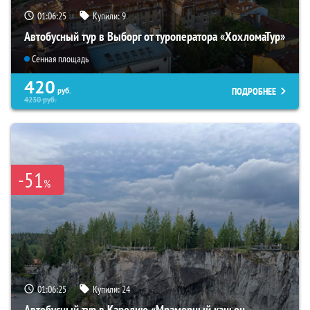
01:06:23
Купили:
9
Автобусный тур в Выборг от туроператора «ХохломаТур»
Сенная площадь
420
ПОДРОБНЕЕ
руб.
4230
руб.
-51
%
01:06:23
Купили:
24
Автобусный тур в Карелию «Мраморный каньон