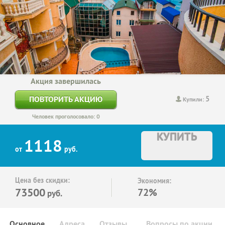
Акция завершилась
5
ПОВТОРИТЬ АКЦИЮ
Купили:
Человек проголосовало: 0
КУПИТЬ
1118
от
руб.
Цена без скидки:
Экономия:
73500
72%
руб.
Основное
Адреса
Отзывы
Вопросы по акции