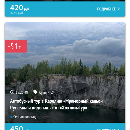
420
ПОДРОБНЕЕ
руб.
4230
руб.
-51
%
15:25:47
Купили:
24
Автобусный тур в Карелию «Мраморный каньон
Рускеала и водопады» от «ХохломаТур»
Сенная площадь
450