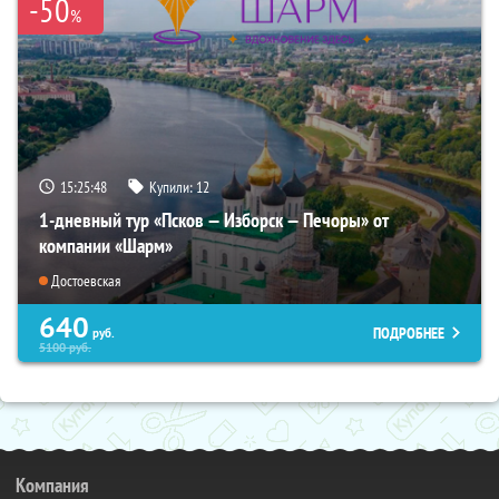
-50
%
15:25:47
Купили:
12
1-дневный тур «Псков — Изборск — Печоры» от
компании «Шарм»
Достоевская
640
ПОДРОБНЕЕ
руб.
5100
руб.
Компания