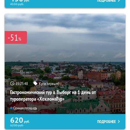
ПОДРОБНЕЕ
руб.
4550
руб.
-51
%
15:25:47
Купи первым!
Гастрономический тур в Выборг на 1 день от
туроператора «ХохломаТур»
Сенная площадь
620
ПОДРОБНЕЕ
руб.
6290
руб.