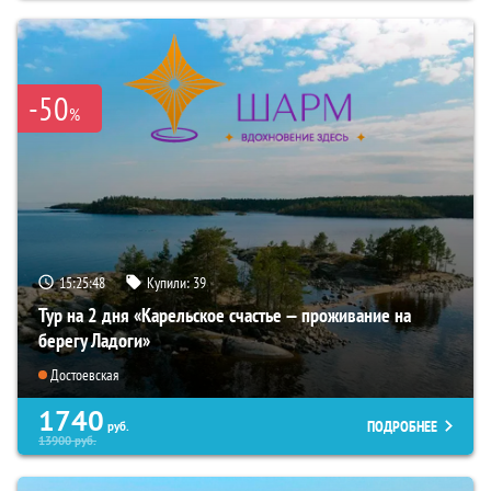
-50
%
15:25:47
Купили:
39
Тур на 2 дня «Карельское счастье — проживание на
берегу Ладоги»
Достоевская
1740
ПОДРОБНЕЕ
руб.
13900
руб.