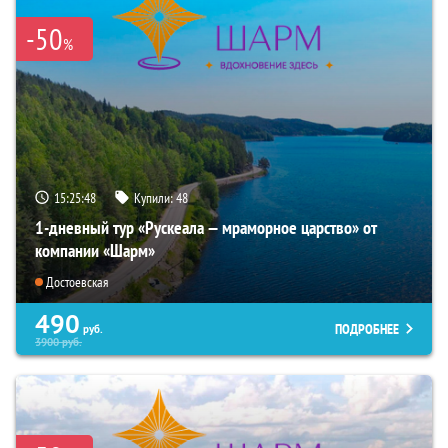
-50
%
15:25:47
Купили:
48
1-дневный тур «Рускеала — мраморное царство» от
компании «Шарм»
Достоевская
490
ПОДРОБНЕЕ
руб.
3900
руб.