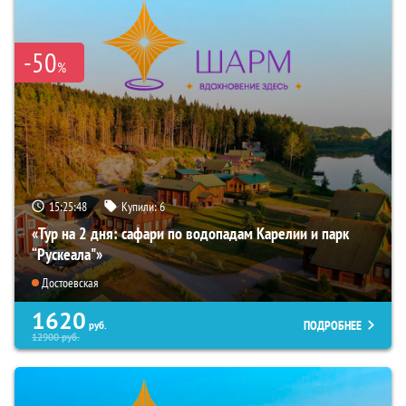
-50
%
15:25:47
Купили:
6
«Тур на 2 дня: сафари по водопадам Карелии и парк
“Рускеала"»
Достоевская
1620
ПОДРОБНЕЕ
руб.
12900
руб.