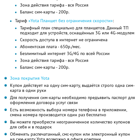
Зона действия тарифа - вся Россия
Баланс сим-карты - 200р.
Тариф
«Yota Планшет без ограничения скорости»
:
Тарифный план специально для планшетов. Данный ТП
подходит для устройств, оснащённых 3G или 4G-модулем
Скорость доступа в интернет не ограничена
Абонентская плата - 650р./мес.
Безлимитный интернет 3G/4G по всей России
Зона действия тарифа - вся Россия
Баланс сим-карты - 200р.
Зона покрытия Yota
Купон действует на одну сим-карту, выдаётся строго одна сим-
карта в одни руки
Для получения сим-карты необходимо предъявить паспорт для
оформления договора услуг связи
Есть возможность выбора номера телефона в приложении,
смена номера производится один раз бесплатно
Вы можете приобрести неограниченное количество купонов
для себя и в подарок
Обменять распечатанный, смс-купон или электронный купон
на сим-карту Yota возможно в офисе компани