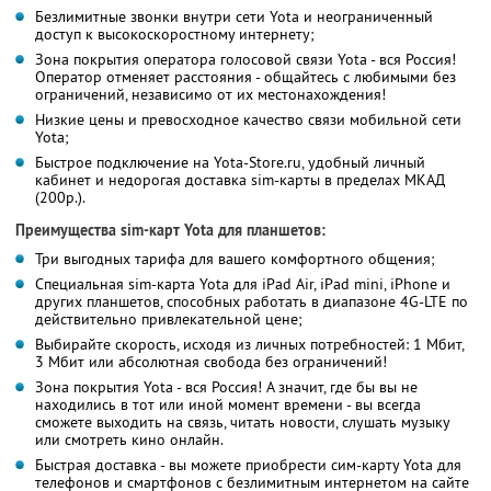
Безлимитные звонки внутри сети Yota и неограниченный
доступ к высокоскоростному интернету;
Зона покрытия оператора голосовой связи Yota - вся Россия!
Оператор отменяет расстояния - общайтесь с любимыми без
ограничений, независимо от их местонахождения!
Низкие цены и превосходное качество связи мобильной сети
Yota;
Быстрое подключение на Yota-Store.ru, удобный личный
кабинет и недорогая доставка sim-карты в пределах МКАД
(200р.).
Преимущества sim-карт Yota для планшетов:
Три выгодных тарифа для вашего комфортного общения;
Специальная sim-карта Yota для iPad Air, iPad mini, iPhone и
других планшетов, способных работать в диапазоне 4G-LTE по
действительно привлекательной цене;
Выбирайте скорость, исходя из личных потребностей: 1 Мбит,
3 Мбит или абсолютная свобода без ограничений!
Зона покрытия Yota - вся Россия! А значит, где бы вы не
находились в тот или иной момент времени - вы всегда
сможете выходить на связь, читать новости, слушать музыку
или смотреть кино онлайн.
Быстрая доставка - вы можете приобрести сим-карту Yota для
телефонов и смартфонов с безлимитным интернетом на сайте