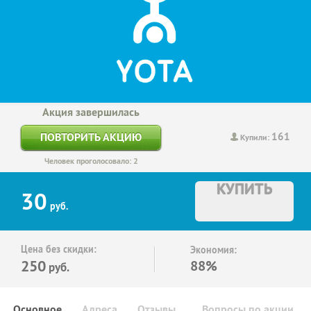
Акция завершилась
161
ПОВТОРИТЬ АКЦИЮ
Купили:
Человек проголосовало: 2
КУПИТЬ
30
руб.
Цена без скидки:
Экономия:
250
88%
руб.
Основное
Адреса
Отзывы
Вопросы по акции