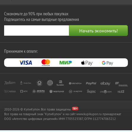
Сэкономьте до 90% при любых покупках
Подпишитесь на самые выгодные предложения
Принимаем к оплате:
2010-2026 © КупиКупон. Все права защищены.
Все права на товарный знак "КупиКупон" и на сайт www.kupikupon.ru принадлежат
OOO «Агентство цифровых решений» ИНН 7705523387, ОГРН 1127747063212