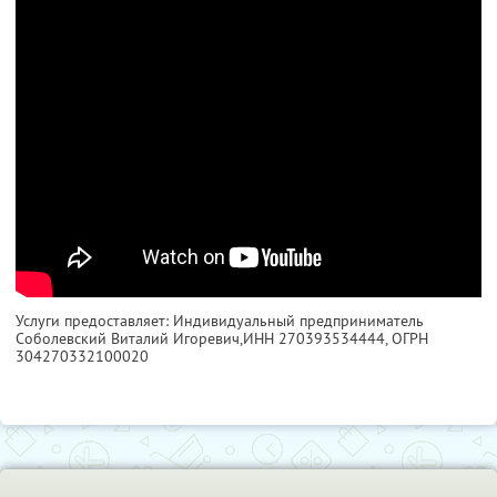
Услуги предоставляет: Индивидуальный предприниматель
Соболевский Виталий Игоревич,
ИНН 270393534444
, ОГРН
304270332100020