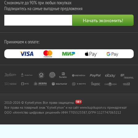
Сэкономьте до 90% при любых покупках
Подпишитесь на самые выгодные предложения
Принимаем к оплате:
2010-2026 © КупиКупон. Все права защищены.
Все права на товарный знак "КупиКупон" и на сайт www.kupikupon.ru принадлежат
OOO «Агентство цифровых решений» ИНН 7705523387, ОГРН 1127747063212