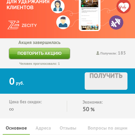
Акция завершилась
185
ПОВТОРИТЬ АКЦИЮ
Получили:
Человек проголосовало: 1
ПОЛУЧИТЬ
0
руб.
Цена без скидки:
Экономия:
∞
50
%
Основное
Адреса
Отзывы
Вопросы по акции