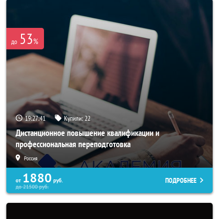
53
%
до
19:27:38
Купили:
22
Дистанционное повышение квалификации и
профессиональная переподготовка
Россия
1880
ПОДРОБНЕЕ
от
руб.
до
21500
руб.