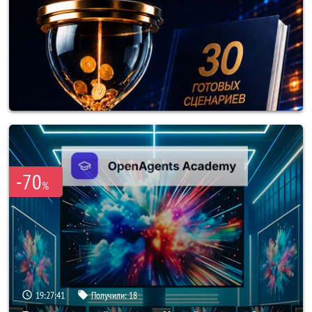
-70
%
19:27:38
Получили:
18