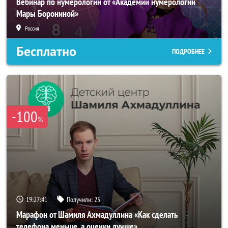
Вебинар по нумерологии от «Академии нумерологии
Мары Борониной»
Россия
Бесплатно
ПОДРОБНЕЕ
-100
%
19:27:38
Получили:
25
Марафон от Шамиля Ахмадуллина «Как сделать
телефона меньше, а оценки лучше»