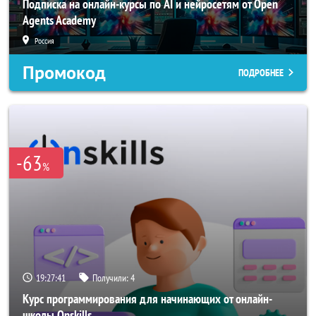
Подписка на онлайн-курсы по AI и нейросетям от Open
Agents Academy
Россия
Промокод
ПОДРОБНЕЕ
-63
%
19:27:38
Получили:
4
Курс программирования для начинающих от онлайн-
школы Onskills