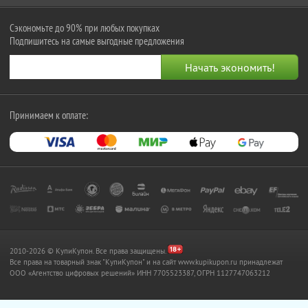
Сэкономьте до 90% при любых покупках
Подпишитесь на самые выгодные предложения
Принимаем к оплате:
2010-2026 © КупиКупон. Все права защищены.
Все права на товарный знак "КупиКупон" и на сайт www.kupikupon.ru принадлежат
OOO «Агентство цифровых решений» ИНН 7705523387, ОГРН 1127747063212