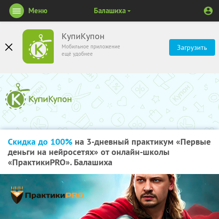
Меню
Балашиха
КупиКупон
Мобильное приложение
Загрузить
ещё удобнее
Скидка до 100%
на 3-дневный практикум «Первые
деньги на нейросетях» от онлайн-школы
«ПрактикиPRO». Балашиха