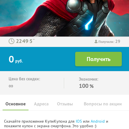
29
:
:
Получили:
0
руб.
Цена без скидки:
Экономия:
∞
100
%
Основное
Адреса
Отзывы
Вопросы по акции
Скачайте приложение КупиКупона для
IOS
или
Android
и
покажите купон с экрана смартфона. Это удобно :)