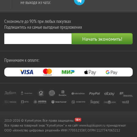
не выходя из чата:
Сэкономьте до 90% при любых покупках
Подпишитесь на самые выгодные предложения
Принимаем к оплате:
2010-2026 © КупиКупон. Все права защищены.
Все права на товарный знак "КупиКупон" и на сайт www.kupikupon.ru принадлежат
OOO «Агентство цифровых решений» ИНН 7705523387, ОГРН 1127747063212