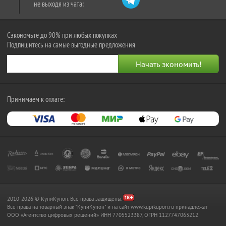
не выходя из чата:
Сэкономьте до 90% при любых покупках
Подпишитесь на самые выгодные предложения
Принимаем к оплате:
2010-2026 © КупиКупон. Все права защищены.
Все права на товарный знак "КупиКупон" и на сайт www.kupikupon.ru принадлежат
OOO «Агентство цифровых решений» ИНН 7705523387, ОГРН 1127747063212