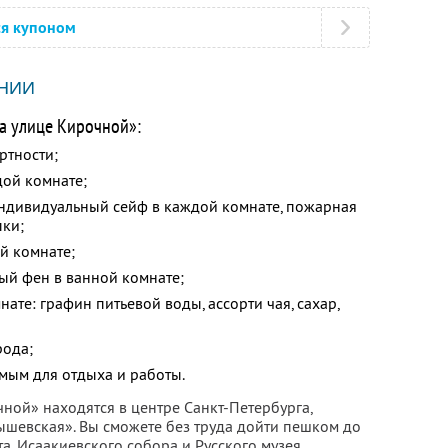
ся купоном
НИИ
а улице Кирочной»:
тности;
дой комнате;
ндивидуальный сейф в каждой комнате, пожарная
пки;
й комнате;
й фен в ванной комнате;
ате: графин питьевой воды, ассорти чая, сахар,
рода;
мым для отдыха и работы.
ной» находятся в центре Санкт-Петербурга,
ышевская». Вы сможете без труда дойти пешком до
а, Исаакиевского собора и Русского музея.