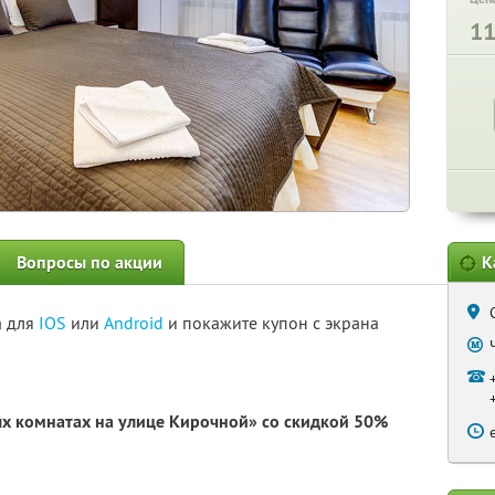
1
Вопросы по акции
К
а для
IOS
или
Android
и покажите купон с экрана
вых комнатах на улице Кирочной» со скидкой 50%