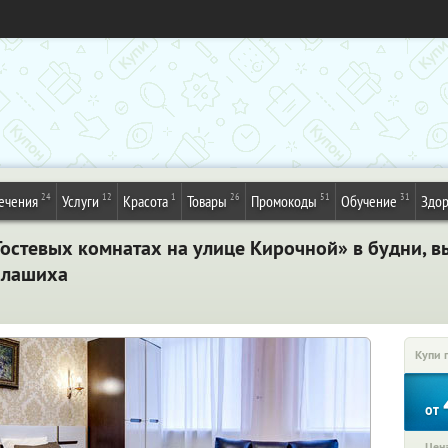
24
12
1
26
51
31
ечения
Услуги
Красота
Товары
Промокоды
Обучение
Здор
Гостевых комнатах на улице Кирочной» в будни, 
Балашиха
Купи 
от
Цена