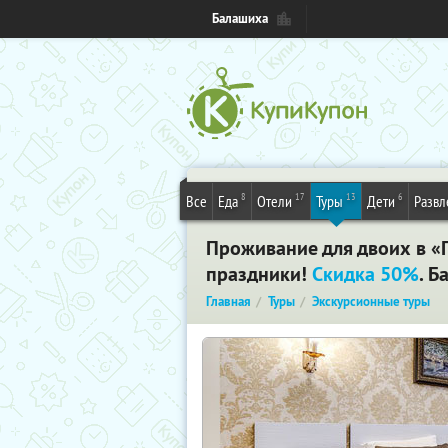
Балашиха
8
17
13
6
Все
Еда
Отели
Туры
Дети
Развл
Проживание для двоих в «
праздники!
Скидка 50%
. 
Главная
Туры
Экскурсионные туры