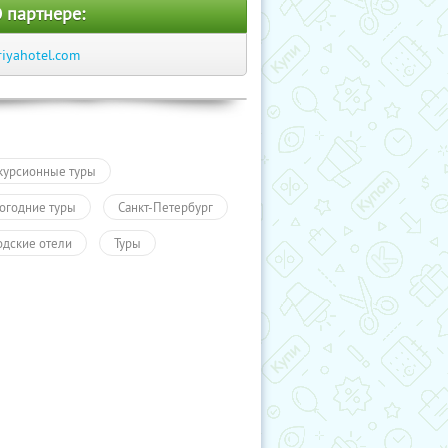
 партнере:
riyahotel.com
курсионные туры
огодние туры
Санкт-Петербург
одские отели
Туры