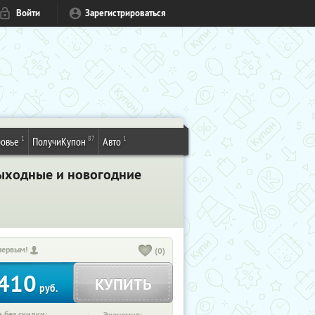
Войти
Зарегистрироваться
1
87
1
овье
ПолучиКупон
Авто
выходные и новогодние
первым!
(0)
410
КУПИТЬ
руб.
 без скидки: