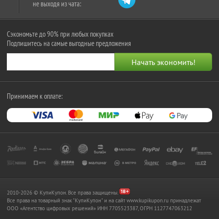
не выходя из чата:
Сэкономьте до 90% при любых покупках
Подпишитесь на самые выгодные предложения
Принимаем к оплате:
2010-2026 © КупиКупон. Все права защищены.
Все права на товарный знак "КупиКупон" и на сайт www.kupikupon.ru принадлежат
OOO «Агентство цифровых решений» ИНН 7705523387, ОГРН 1127747063212