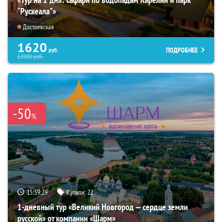
“Рускеала"»
Достоевская
1620
ПОДРОБНЕЕ
руб.
12900
руб.
-50
%
15:59:28
Купили:
22
1-дневный тур «Великий Новгород — сердце земли
русской» от компании «Шарм»