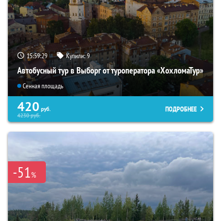
15:59:28
Купили:
9
Автобусный тур в Выборг от туроператора «ХохломаТур»
Сенная площадь
420
ПОДРОБНЕЕ
руб.
4230
руб.
-51
%