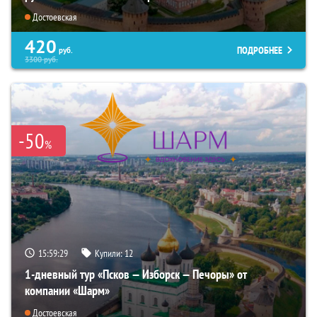
Достоевская
420
ПОДРОБНЕЕ
руб.
3300
руб.
-50
%
15:59:28
Купили:
12
1-дневный тур «Псков — Изборск — Печоры» от
компании «Шарм»
Достоевская