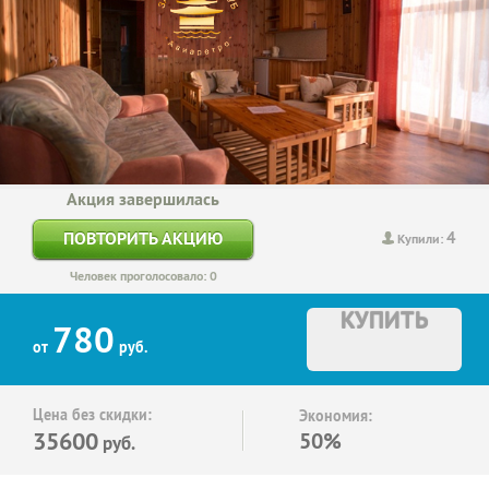
Акция завершилась
4
ПОВТОРИТЬ АКЦИЮ
Купили:
Человек проголосовало: 0
КУПИТЬ
780
от
руб.
Цена без скидки:
Экономия:
35600
50%
руб.