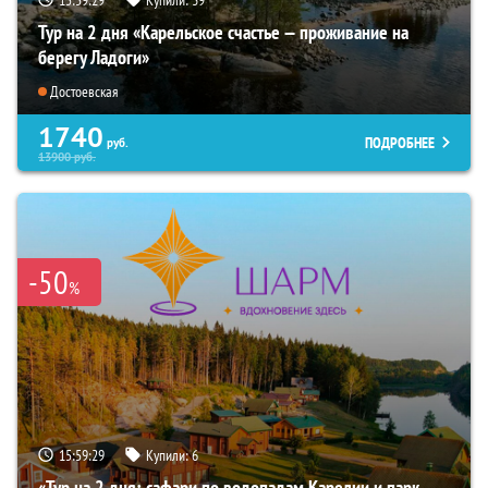
Тур на 2 дня «Карельское счастье — проживание на
берегу Ладоги»
Достоевская
1740
ПОДРОБНЕЕ
руб.
13900
руб.
-50
%
15:59:28
Купили:
6
«Тур на 2 дня: сафари по водопадам Карелии и парк