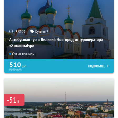
15:59:28
Купили:
2
Автобусный тур в Великий Новгород от туроператора
«ХохломаТур»
Сенная площадь
510
ПОДРОБНЕЕ
руб.
5190
руб.
-51
%