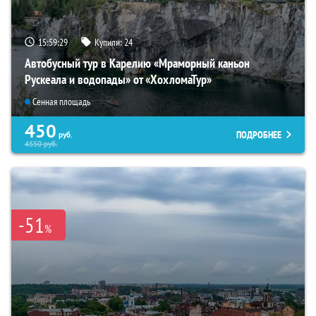
15:59:28
Купили:
24
Автобусный тур в Карелию «Мраморный каньон
Рускеала и водопады» от «ХохломаТур»
Сенная площадь
450
ПОДРОБНЕЕ
руб.
4550
руб.
-51
%