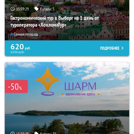
15:59:28
Купили:
5
Гастрономический тур в Выборг на 1 день от
туроператора «ХохломаТур»
Сенная площадь
620
ПОДРОБНЕЕ
руб.
6290
руб.
-50
%
15:59:28
Купили:
39