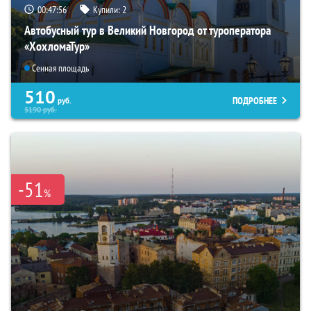
00:47:54
Купили:
2
Автобусный тур в Великий Новгород от туроператора
«ХохломаТур»
Сенная площадь
510
ПОДРОБНЕЕ
руб.
5190
руб.
-51
%