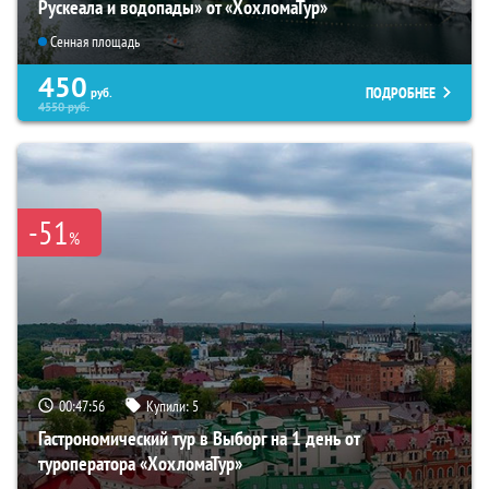
Рускеала и водопады» от «ХохломаТур»
Сенная площадь
450
ПОДРОБНЕЕ
руб.
4550
руб.
-51
%
00:47:54
Купили:
5
Гастрономический тур в Выборг на 1 день от
туроператора «ХохломаТур»