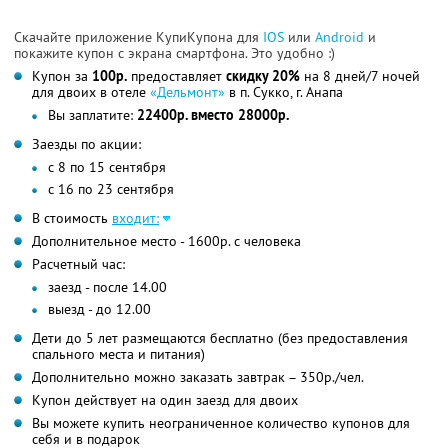
Скачайте приложение КупиКупона для
IOS
или
Android
и
покажите купон с экрана смартфона. Это удобно :)
Купон за
100р.
предоставляет
скидку 20%
на 8 дней/7 ночей
для двоих в отеле
«Дельмонт»
в п. Сукко, г. Анапа
Вы заплатите:
22400р. вместо 28000р.
Заезды по акции:
с 8 по 15 сентября
с 16 по 23 сентября
В стоимость
входит:
Дополнительное место - 1600р. с человека
Расчетный час:
заезд - после 14.00
выезд - до 12.00
Дети до 5 лет размещаются бесплатно (без предоставления
спального места и питания)
Дополнительно можно заказать завтрак – 350р./чел.
Купон действует на один заезд для двоих
Вы можете купить неограниченное количество купонов для
себя и в подарок