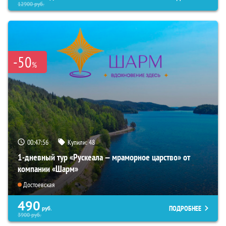
12900
руб.
-50
%
00:47:54
Купили:
48
1-дневный тур «Рускеала — мраморное царство» от
компании «Шарм»
Достоевская
490
ПОДРОБНЕЕ
руб.
3900
руб.