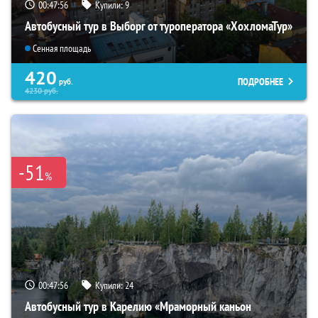
00:47:54
Купили:
9
Автобусный тур в Выборг от туроператора «ХохломаТур»
Сенная площадь
420
ПОДРОБНЕЕ
руб.
4230
руб.
-51
%
00:47:54
Купили:
24
Автобусный тур в Карелию «Мраморный каньон