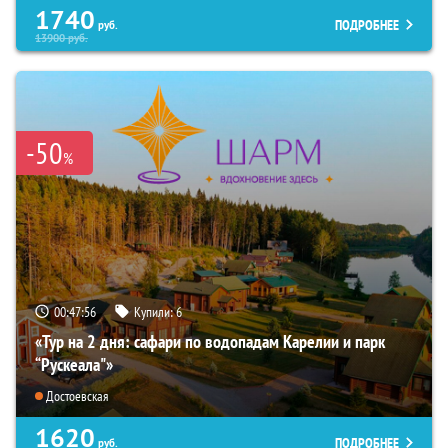
1740
ПОДРОБНЕЕ
руб.
13900
руб.
-50
%
00:47:54
Купили:
6
«Тур на 2 дня: сафари по водопадам Карелии и парк
“Рускеала"»
Достоевская
1620
ПОДРОБНЕЕ
руб.