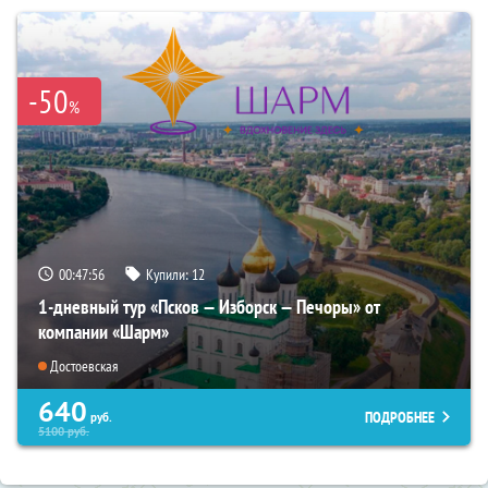
-50
%
00:47:54
Купили:
12
1-дневный тур «Псков — Изборск — Печоры» от
компании «Шарм»
Достоевская
640
ПОДРОБНЕЕ
руб.
5100
руб.